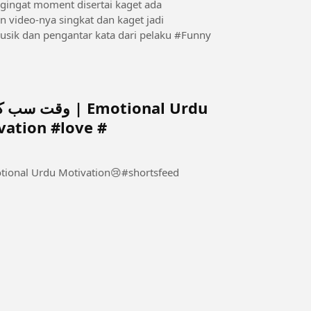
ngingat moment disertai kaget ada
video-nya singkat dan kaget jadi
saksikanlah agar tak penasaran.Video tak disertai musik dan pengantar kata dari pelaku #Funny
Emotional Urdu
ation #love #