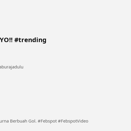
O!! #trending
burajadulu
 #Febspot #FebspotVideo