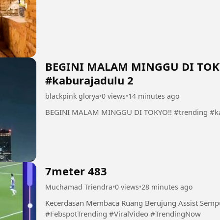
BEGINI MALAM MINGGU DI TOKY
#kaburajadulu 2
blackpink glorya
•
0 views
•
14 minutes ago
BEGINI MALAM MINGGU DI TOKYO!! #trending #ka
7meter 483
Muchamad Triendra
•
0 views
•
28 minutes ago
Kecerdasan Membaca Ruang Berujung Assist Sempurna Berbuah Gol.
#FebspotTrending #ViralVideo #TrendingNow