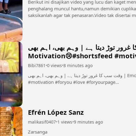
Berikut ini disajikan video yang lucu dan kaget me
penghalang muncul hantu,namun demikian cuplikan 
وقت سب کا غرور توڑ دیتا ہے | وہم بھی، اہم بھی | 
Motivation😢#shortsfeed #motiv
Bibi7861
•
0 views
•
8 minutes ago
وقت سب کا غرور توڑ دیتا ہے | وہم بھی، اہم بھی | Emotional Urdu Motivation😢#shortsfeed
#motivation #foryou #love #foryourpage...
Efrén López Sanz
malikasif0407
•
1 views
•
9 minutes ago
Zarsanga