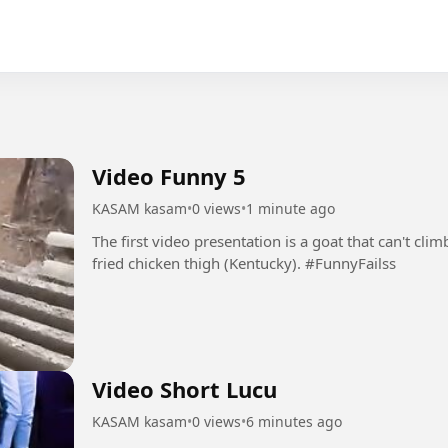
Video Funny 5
KASAM kasam
•
0 views
•
1 minute ago
The first video presentation is a goat that can't climb
fried chicken thigh (Kentucky). #FunnyFailss
Video Short Lucu
KASAM kasam
•
0 views
•
6 minutes ago