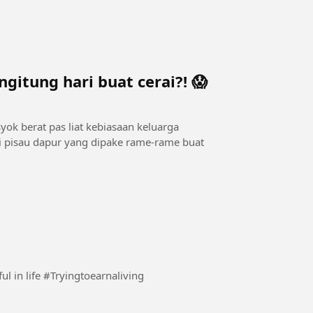
gitung hari buat cerai?! 😱
yok berat pas liat kebiasaan keluarga
ai pisau dapur yang dipake rame-rame buat
Hardwork pays perfect. Struggle hard to be successful in life #Tryingtoearnaliving