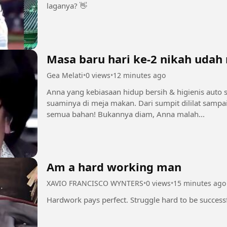
laganya? 👋
Masa baru hari ke-2 nikah udah n
Gea Melati
•
0 views
•
12 minutes ago
Anna yang kebiasaan hidup bersih & higienis auto s
suaminya di meja makan. Dari sumpit dililat samp
semua bahan! Bukannya diam, Anna malah...
Am a hard working man
XAVIO FRANCISCO WYNTERS
•
0 views
•
15 minutes ago