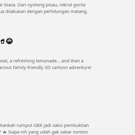
biasa. Dari nyolong pisau, rekrut gorila
ua dilakukan dengan perhitungan matang.
🥤😂
larious family-friendly 3D cartoon adventure!
 akankah rumput GBK jadi saksi pembuktian
 nonton