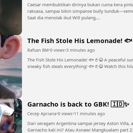
Caesar membuktikan dirinya bukan cuma kera pintar 
raksasa, sampai bikin simpanse bully tunduk—sem
Saat dia menolak ikut Will pulang,...
The Fish Stole His Lemonade! 🐟
Rafsan BM
•
0 views
•
3 minutes ago
The Fish Stole His Lemonade! 🐟🥤😂 A peaceful sunset, a refreshing lemonade… and then a
sneaky fish steals everything! 🐟🥤😂 Watch this hi
Garnacho is back to GBK! 🇮🇩✨
Cecep Apriana
•
0 views
•
11 minutes ago
Dari seragam Argentina sampai jersey Aston Villa,
Garnacho kali ini? Atau Asnawi Mangkualam part 2? 🔥 Siapa nih yang udah gak sabar