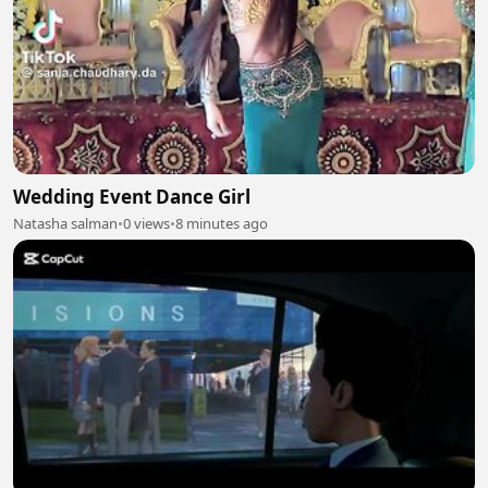
Wedding Event Dance Girl
Natasha salman
•
0 views
•
8 minutes ago