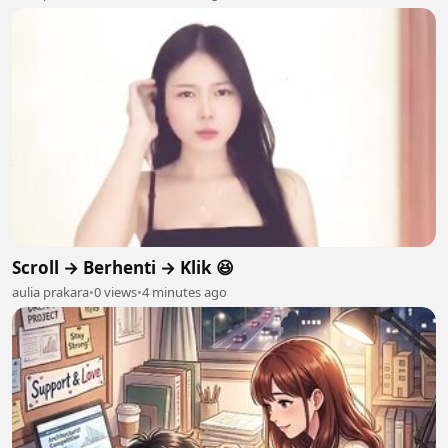
Scroll → Berhenti → Klik 😆
aulia prakara
•
0 views
•
4 minutes ago