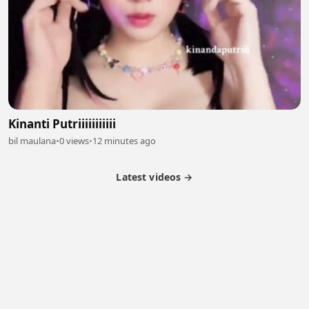
Kinanti Putriiiiiiiiiii
bil maulana
•
0 views
•
12 minutes ago
Latest videos →
Partner Program
Latest Videos
Terms of Service
About Us
Copyright
Cookie
Privacy
Contact