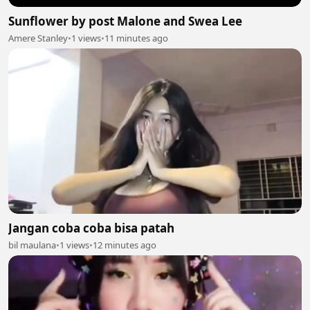
Sunflower by post Malone and Swea Lee
Amere Stanley
•
1 views
•
11 minutes ago
Jangan coba coba bisa patah
bil maulana
•
1 views
•
12 minutes ago