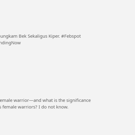
m Bek Sekaligus Kiper. #Febspot
endingNow
emale warrior—and what is the significance
n's female warriors? I do not know.