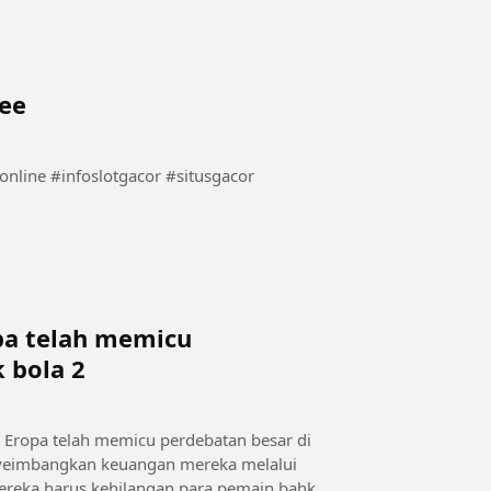
eee
opa telah memicu
 bola 2
e Eropa telah memicu perdebatan besar di
menyeimbangkan keuangan mereka melalui
, mereka harus kehilangan para pemain bahkan