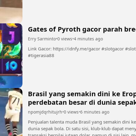
Gates of Pyroth gacor parah br
Erry Sarminto
•
0 views
•
4 minutes ago
Link Gacor: https://idnfy.me/gacor #slotgacor #slotonline #infoslotgacor #situsgacor
#tigerasia88
Brasil yang semakin dini ke Er
perdebatan besar di dunia sepak
npomjdqrhitujrh
•
0 views
•
6 minutes ago
Penjualan talenta muda Brasil yang semakin dini k
dunia sepak bola. Di satu sisi, klub-klub dapat 
transaksi bernilai jutaan dolar, namun di sisi lain