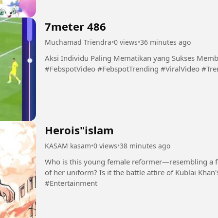
7meter 486
Muchamad Triendra
•
0 views
•
36 minutes ago
Aksi Individu Paling Mematikan yang Sukses Membungka
#FebspotVideo #FebspotTrending #ViralVideo #Tr
Herois"islam
KASAM kasam
•
0 views
•
38 minutes ago
Who is this young female reformer—resembling a f
of her uniform? Is it the battle attire of Kublai Kha
#Entertainment