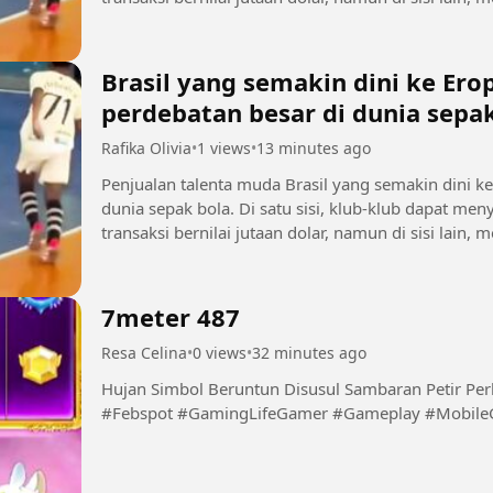
sebelum mencapai...
Brasil yang semakin dini ke Er
perdebatan besar di dunia sepa
Rafika Olivia
•
1 views
•
13 minutes ago
Penjualan talenta muda Brasil yang semakin dini k
dunia sepak bola. Di satu sisi, klub-klub dapat 
transaksi bernilai jutaan dolar, namun di sisi lain
sebelum mencapai...
7meter 487
Resa Celina
•
0 views
•
32 minutes ago
Hujan Simbol Beruntun Disusul Sambaran Petir Pe
#Febspot #GamingLifeGamer #Gameplay #Mobil