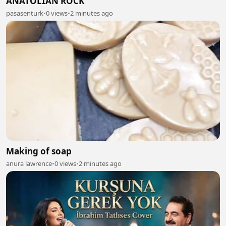
ANATOLİAN ROCK
pasasenturk
•
0 views
•
2 minutes ago
Making of soap
anura lawrence
•
0 views
•
2 minutes ago