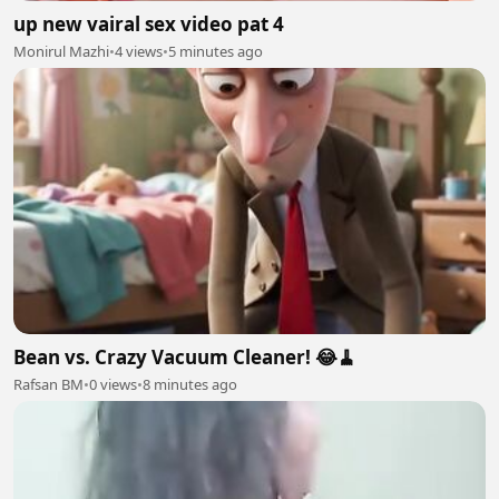
up new vairal sex video pat 4
Monirul Mazhi
•
4 views
•
5 minutes ago
Bean vs. Crazy Vacuum Cleaner! 😂🧹
Rafsan BM
•
0 views
•
8 minutes ago