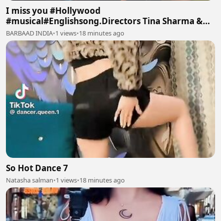
I miss you #Hollywood
#musical#Englishsong.Directors Tina Sharma &
Manoj Batra #TinaArtsMusic Intro
BARBAAD INDIA
•
1 views
•
18 minutes ago
So Hot Dance 7
Natasha salman
•
1 views
•
18 minutes ago