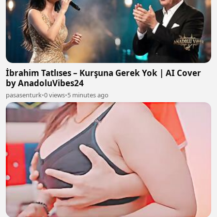
İbrahim Tatlıses – Kurşuna Gerek Yok | AI Cover
by AnadoluVibes24
pasasenturk
•
0 views
•
5 minutes ago