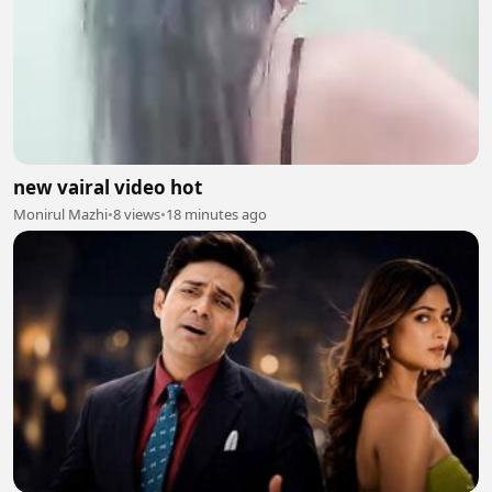
new vairal video hot
Monirul Mazhi
•
8 views
•
18 minutes ago