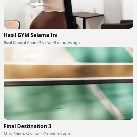
Hasil GYM Selama Ini
Rizal Khoirul Anam
•
3 views
•
8 minutes ago
Final Destination 3
Moiz Sheraz
•
4 views
•
12 minutes ago