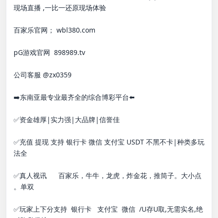
现场直播 ,一比一还原现场体验

百家乐官网； wbl380.com

pG游戏官网  898989.tv

公司客服 @zx0359

➡️东南亚最专业最齐全的综合博彩平台⬅️

✅资金雄厚|实力强|大品牌|信誉佳

✅充值 提现 支持 银行卡 微信 支付宝 USDT 不黑不卡|种类多玩
法全

✅真人视讯      百家乐，牛牛，龙虎，炸金花，推筒子。大小点 
。单双

✅玩家上下分支持  银行卡   支付宝  微信  /U存U取,无需实名,绝