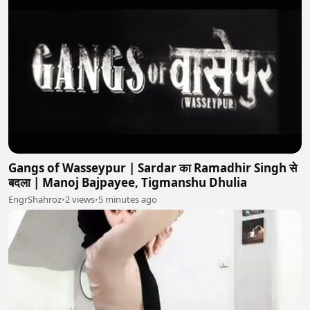
Gangs of Wasseypur | Sardar का Ramadhir Singh से
बदला | Manoj Bajpayee, Tigmanshu Dhulia
EngrShahroz
•
2 views
•
5 minutes ago