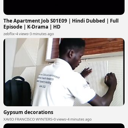
The Apartment Job S01E09 | Hindi Dubbed | Full
Episode | K-Drama | HD
zebflix
•
4 views
•
3 minutes ago
Gypsum decorations
XAVIO FRANCISCO WYNTERS
•
0 views
•
4 minutes ago