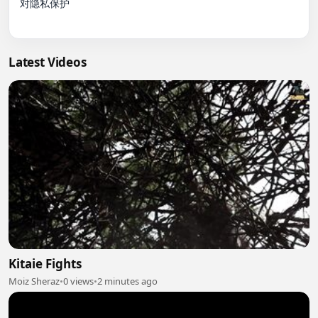
对隐私保护

Latest Videos
Kitaie Fights
Moiz Sheraz
•
0 views
•
2 minutes ago