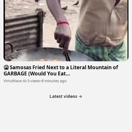
​🤮 Samosas Fried Next to a Literal Mountain of
GARBAGE (Would You Eat
This?)#chef#streetfood#cooking
VirtuWave Ai
•
3 views
•
8 minutes ago
Latest videos →