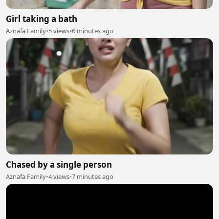
Girl taking a bath
Aznafa Family
•
5 views
•
6 minutes ago
Chased by a single person
Aznafa Family
•
4 views
•
7 minutes ago