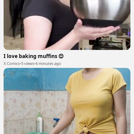
I love baking muffins 😊
X Comics
•
5 views
•
6 minutes ago