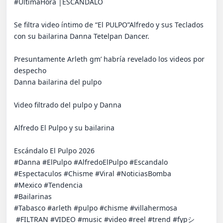
#ÚltimaHora |ESCÁNDALO 

Se filtra video íntimo de “El PULPO”Alfredo y sus Teclados  
con su bailarina Danna Tetelpan Dancer.

Presuntamente Arleth gm’ habría revelado los videos por 
despecho

Danna bailarina del pulpo

Video filtrado del pulpo y Danna

Alfredo El Pulpo y su bailarina

Escándalo El Pulpo 2026

#Danna #ElPulpo #AlfredoElPulpo #Escandalo

​#Espectaculos #Chisme #Viral #NoticiasBomba

​#Mexico #Tendencia

#Bailarinas

#Tabasco #arleth #pulpo #chisme #villahermosa

 #FILTRAN #VIDEO #music #video #reel #trend #fypシ゚ 