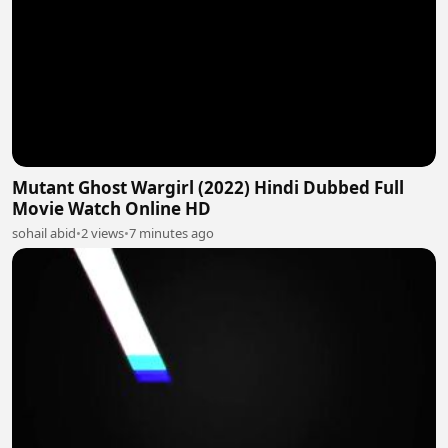
Mutant Ghost Wargirl (2022) Hindi Dubbed Full
Movie Watch Online HD
sohail abid
•
2 views
•
7 minutes ago