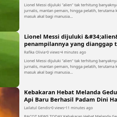
Lionel Messi dijuluki "alien" tak terhitung banyakn
jurnalis, mantan pemain, hingga pelatih, terutama
masuk akal bagi manusia...
Lionel Messi dijuluki &#34;alie
penampilannya yang dianggap t
manusia biasa
Rafika Olivia
•
0 views
•
4 minutes ago
Lionel Messi dijuluki "alien" tak terhitung banyakn
jurnalis, mantan pemain, hingga pelatih, terutama
masuk akal bagi manusia...
Kebakaran Hebat Melanda Gedu
Api Baru Berhasil Padam Dini Har
Lailatul Gendis
•
0 views
•
11 minutes ago
BACOT NEWS TODAY Kebakaran Hebat Melanda Gedung Bapenda DKI di Gambir, Api Baru