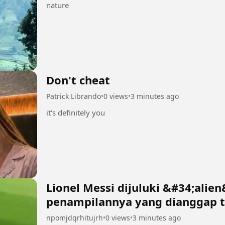
nature
Don't cheat
Patrick Librando
•
0 views
•
3 minutes ago
it's definitely you
Lionel Messi dijuluki &#34;alie
penampilannya yang dianggap t
manusia biasa 2
npomjdqrhitujrh
•
0 views
•
3 minutes ago