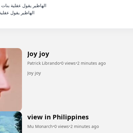
الهاظير يقول عقلية

Joy joy
Patrick Librando
•
0 views
•
2 minutes ago
Joy joy
view in Philippines
Mu Monarch
•
0 views
•
2 minutes ago