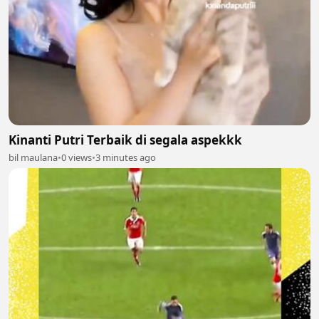
Kinanti Putri Terbaik di segala aspekkk
bil maulana
•
0 views
•
3 minutes ago