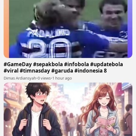
#GameDay #sepakbola #infobola #updatebola
#viral #timnasday #garuda #indonesia 8
Dimas Ardiansyah
•
0 views
•
1 hour ago