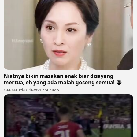
Niatnya bikin masakan enak biar disayang
mertua, eh yang ada malah gosong semua! 😭
Gea Melati
•
0 views
•
1 hour ago