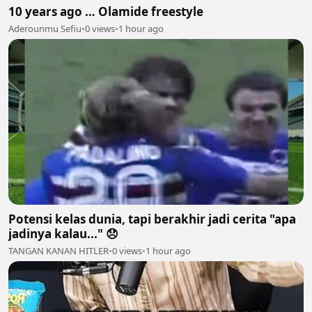
10 years ago … Olamide freestyle
Aderounmu Sefiu
•
0 views
•
1 hour ago
Potensi kelas dunia, tapi berakhir jadi cerita "apa
jadinya kalau..." 😞
TANGAN KANAN HITLER
•
0 views
•
1 hour ago