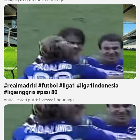
#realmadrid #futbol #liga1 #liga1indonesia
#ligainggris #pssi 80
Anita Lestari putri
•
1 views
•
1 hour ago