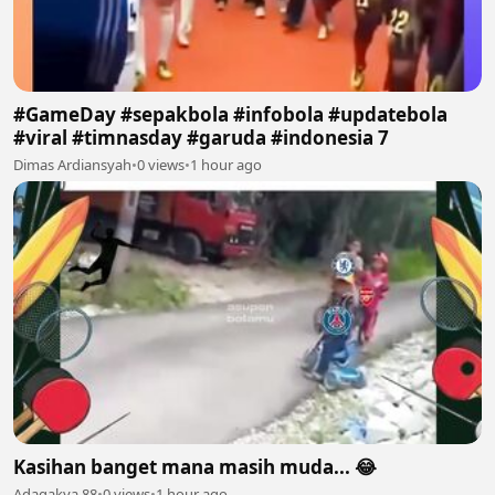
#GameDay #sepakbola #infobola #updatebola
#viral #timnasday #garuda #indonesia 7
Dimas Ardiansyah
•
0 views
•
1 hour ago
Kasihan banget mana masih muda... 😂
Adagakya 88
•
0 views
•
1 hour ago