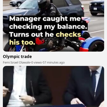
Olympic trade
Femi Israel Olawale
•
0 views
•
57 minutes ago