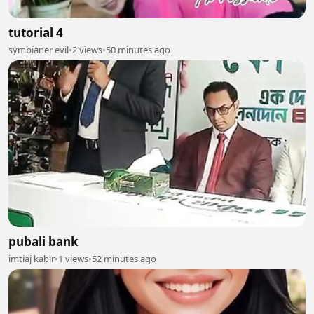
tutorial 4
symbianer evil
•
2 views
•
50 minutes ago
pubali bank
imtiaj kabir
•
1 views
•
52 minutes ago