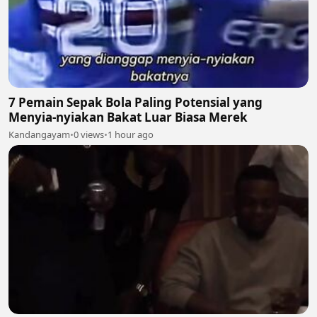
7 Pemain Sepak Bola Paling Potensial yang
Menyia-nyiakan Bakat Luar Biasa Merek
Kandangayam
•
0 views
•
1 hour ago