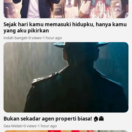
Sejak hari kamu memasuki hidupku, hanya kamu
yang aku pikirkan
indah banget
•
0 views
•
1 hour ago
Bukan sekadar agen properti biasa! 🏠👻
Gea Melati
•
0 views
•
1 hour ago