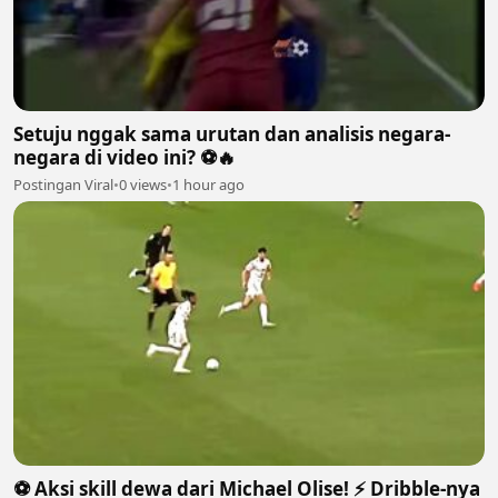
Setuju nggak sama urutan dan analisis negara-
negara di video ini? ⚽🔥
Postingan Viral
•
0 views
•
1 hour ago
⚽️ Aksi skill dewa dari Michael Olise! ⚡️ Dribble-nya