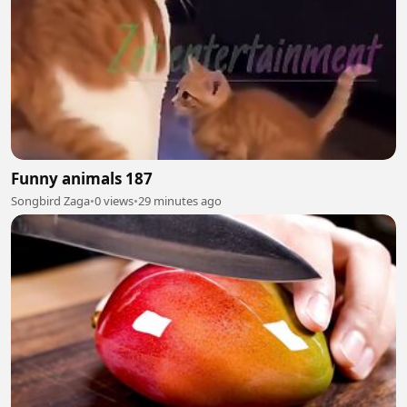
Funny animals 187
Songbird Zaga
•
0 views
•
29 minutes ago