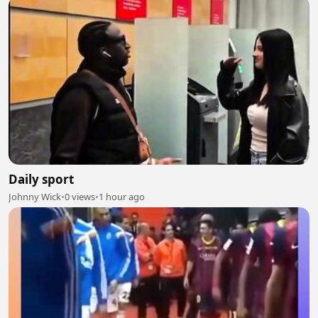
Daily sport
Johnny Wick
•
0 views
•
1 hour ago