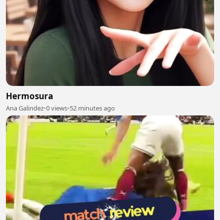
Hermosura
Ana Galindez
•
0 views
•
52 minutes ago