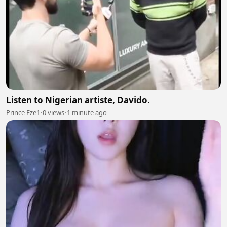
Listen to Nigerian artiste, Davido.
Prince Eze1
•
0 views
•
1 minute ago