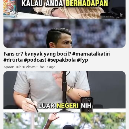
Fans cr7 banyak yang bocil? #mamatalkatiri
#drtirta #podcast #sepakbola #fyp
Apaan Tuh
•
0 views
•
1 hour ago