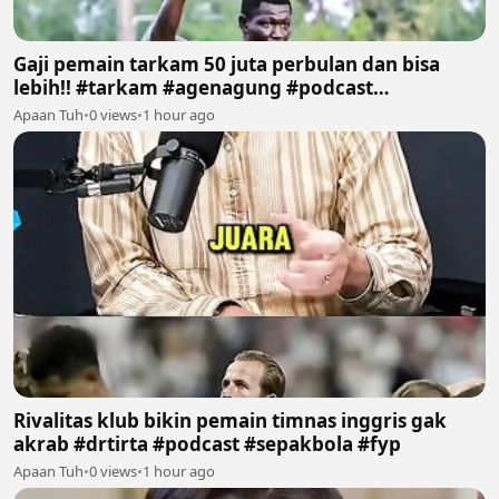
Gaji pemain tarkam 50 juta perbulan dan bisa
lebih!! #tarkam #agenagung #podcast
#sepakbola #fyp
Apaan Tuh
•
0 views
•
1 hour ago
Rivalitas klub bikin pemain timnas inggris gak
akrab #drtirta #podcast #sepakbola #fyp
Apaan Tuh
•
0 views
•
1 hour ago