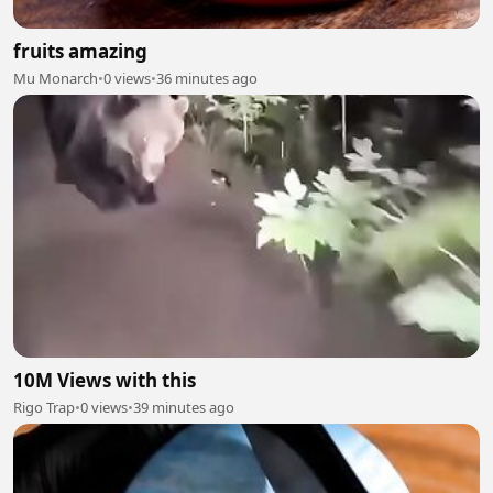
fruits amazing
Mu Monarch
•
0 views
•
36 minutes ago
10M Views with this
Rigo Trap
•
0 views
•
39 minutes ago