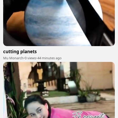
cutting planets
Mu Monarch
•
0 views
•
44 minutes ago