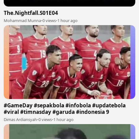
The.Nightfall.S01E04
Mohammad Munna
•
0 views
•
1 hour ago
#GameDay #sepakbola #infobola #updatebola
#viral #timnasday #garuda #indonesia 9
Dimas Ardiansyah
•
0 views
•
1 hour ago