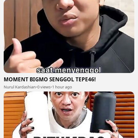
MOMENT BIGMO SENGGOL TEPE46!
Nurul Kardashian
•
0 views
•
1 hour ago