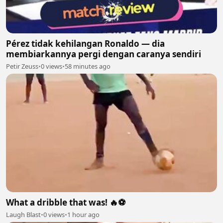
Pérez tidak kehilangan Ronaldo — dia
membiarkannya pergi dengan caranya sendiri
Petir Zeuss
•
0 views
•
58 minutes ago
What a dribble that was! 🔥⚽
Laugh Blast
•
0 views
•
1 hour ago