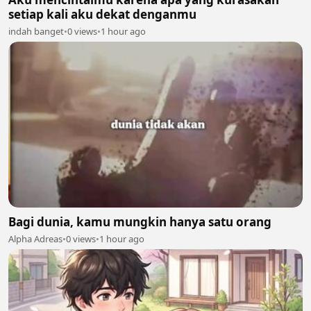
setiap kali aku dekat denganmu
indah banget
•
0 views
•
1 hour ago
Bagi dunia, kamu mungkin hanya satu orang
Alpha Adreas
•
0 views
•
1 hour ago