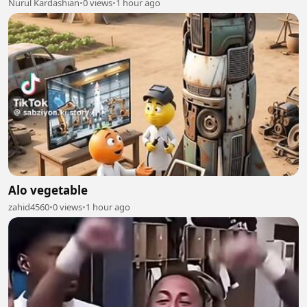
Nurul Kardashian
•
0 views
•
1 hour ago
Alo vegetable
zahid4560
•
0 views
•
1 hour ago