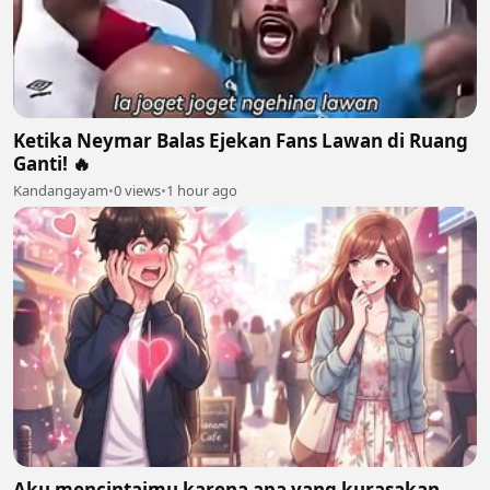
Ketika Neymar Balas Ejekan Fans Lawan di Ruang
Ganti! 🔥
Kandangayam
•
0 views
•
1 hour ago
Aku mencintaimu karena apa yang kurasakan