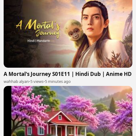
A Mortal's Journey S01E11 | Hindi Dub | Anime HD
wahhab alyan
•
5 views
•
5 minutes ago