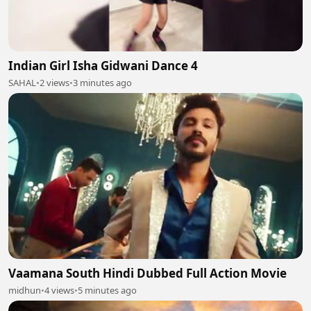
Indian Girl Isha Gidwani Dance 4
SAHAL
•
2 views
•
3 minutes ago
Vaamana South Hindi Dubbed Full Action Movie
midhun
•
4 views
•
5 minutes ago