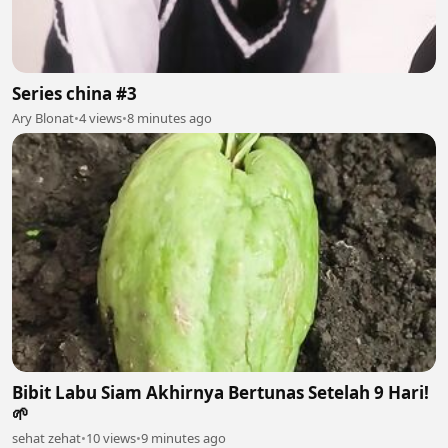
Series china #3
Ary Blonat
•
4 views
•
8 minutes ago
Bibit Labu Siam Akhirnya Bertunas Setelah 9 Hari!
🌱
sehat zehat
•
10 views
•
9 minutes ago