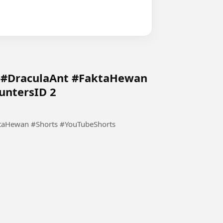
5 #DraculaAnt #FaktaHewan
untersID 2
ktaHewan #Shorts #YouTubeShorts