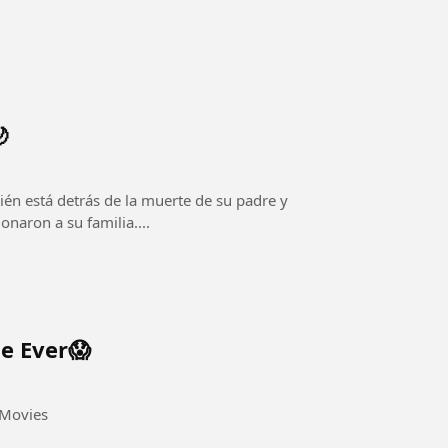

én está detrás de la muerte de su padre y
naron a su familia....
ne Ever😱
apathiVijayMovies