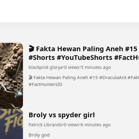
🎬 Fakta Hewan Paling Aneh #1
#Shorts #YouTubeShorts #FactH
blackpink glorya
•
0 views
•
5 minutes ago
🎬 Fakta Hewan Paling Aneh #15 #DraculaAnt #Fa
#FactHuntersID
Broly vs spyder girl
Patrick Librando
•
0 views
•
6 minutes ago
Broly god