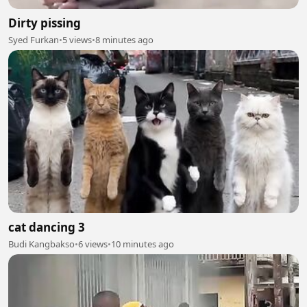
Dirty pissing
Syed Furkan
•
5 views
•
8 minutes ago
cat dancing 3
Budi Kangbakso
•
6 views
•
10 minutes ago