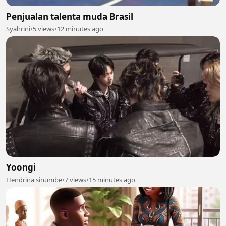
Penjualan talenta muda Brasil
Syahrini
•
5 views
•
12 minutes ago
Yoongi
Hendrina sinumbe
•
7 views
•
15 minutes ago