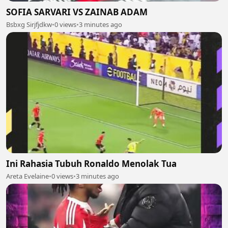
SOFIA SARVARI VS ZAINAB ADAM
Bsbxg Sirjfjdkw
•
0 views
•
3 minutes ago
Ini Rahasia Tubuh Ronaldo Menolak Tua
Areta Evelaine
•
0 views
•
3 minutes ago