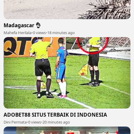
Madagascar 👌
Mahefa Herilala
•
0 views
•
18 minutes ago
ADOBET88 SITUS TERBAIK DI INDONESIA
Dini Permata
•
0 views
•
20 minutes ago