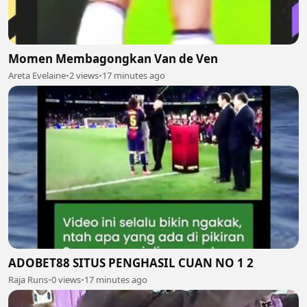
Momen Membagongkan Van de Ven
Areta Evelaine
•
2 views
•
17 minutes ago
ADOBET88 SITUS PENGHASIL CUAN NO 1 2
Raja Runs
•
0 views
•
17 minutes ago