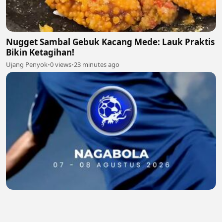
Nugget Sambal Gebuk Kacang Mede: Lauk Praktis
Bikin Ketagihan!
Ujang Penyok
•
0 views
•
23 minutes ago
NAGABOLA PREDIKSI JITU AGUSTUS 2026 6
skinidrop
•
0 views
•
37 minutes ago