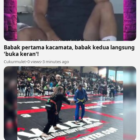
Babak pertama kacamata, babak kedua langsung
'buka keran'!
Cukurmulet
•
0 views
•
3 minutes ago