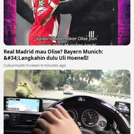
Real Madrid mau Olise? Bayern Munich:
&#34;Langkahin dulu Uli Hoeneß!
Cukurmulet
•
0 views
•
4 minutes ago