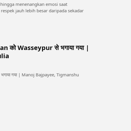
 hingga menenangkan emosi saat
respek jauh lebih besar daripada sekadar
 को Wasseypur से भगाया गया |
lia
 भगाया गया | Manoj Bajpayee, Tigmanshu