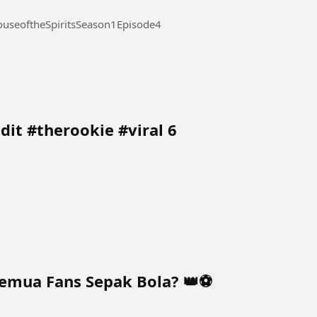
he Spirits Season 1 Episode 4 #TheHouseoftheSpiritsSeason1Episode4
it #therookie #viral 6
Semua Fans Sepak Bola? 👑⚽