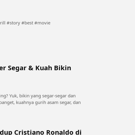
cape The Bridge #Action #thrill #story #best #movie
er Segar & Kuah Bikin
g? Yuk, bikin yang segar-segar dan
banget, kuahnya gurih asam segar, dan
up Cristiano Ronaldo di