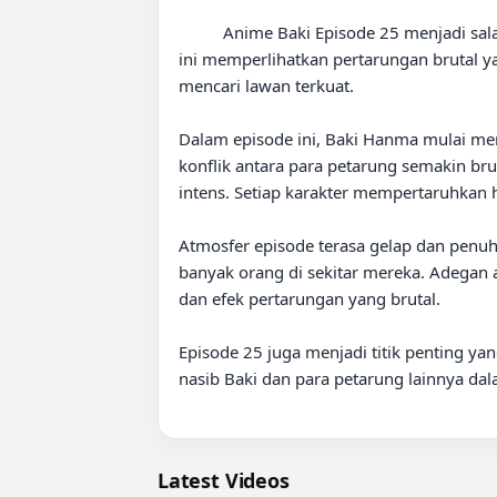
          Anime Baki Episode 25 menjadi salah satu episode paling menegangkan menjelang akhir cerita arc “Most Evil Death Row Convicts”. Episode 
ini memperlihatkan pertarungan brutal 
mencari lawan terkuat.

Dalam episode ini, Baki Hanma mulai me
konflik antara para petarung semakin bru
intens. Setiap karakter mempertaruhkan 
Atmosfer episode terasa gelap dan penu
banyak orang di sekitar mereka. Adegan 
dan efek pertarungan yang brutal.

Episode 25 juga menjadi titik penting 
nasib Baki dan para petarung lainnya d
Latest Videos