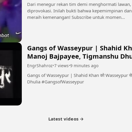
Dari menegur rekan tim demi menghormati lawan,
diprovokasi. Inilah bukti bahwa kepemimpinan dan 
meraih kemenangan! Subscribe untuk momen...
Gangs of Wasseypur | Shahid Khan
Manoj Bajpayee, Tigmanshu Dhu
EngrShahroz
•
7 views
•
9 minutes ago
Gangs of Wasseypur | Shahid Khan को Wasseypur से
Dhulia #GangsofWasseypur
Latest videos →