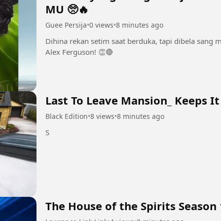
MU 🥺🔥
Guee Persija
•
0 views
•
8 minutes ago
Dihina rekan setim saat berduka, tapi dibela sang m
Alex Ferguson! 👏🔴
Last To Leave Mansion_ Keeps It
Black Edition
•
8 views
•
8 minutes ago
S
The House of the Spirits Season 