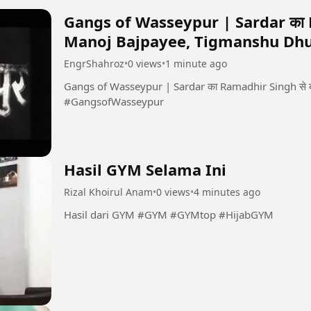
Gangs of Wasseypur | Sardar का 
Manoj Bajpayee, Tigmanshu Dhu
EngrShahroz
•
0 views
•
1 minute ago
Gangs of Wasseypur | Sardar का Ramadhir Singh से
#GangsofWasseypur
Hasil GYM Selama Ini
Rizal Khoirul Anam
•
0 views
•
4 minutes ago
Hasil dari GYM #GYM #GYMtop #HijabGYM