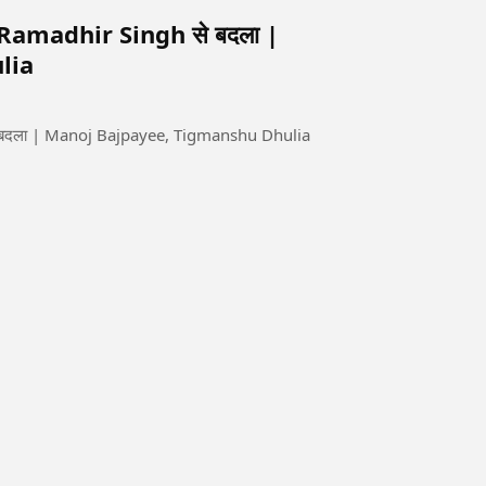
Ramadhir Singh से बदला |
lia
 बदला | Manoj Bajpayee, Tigmanshu Dhulia