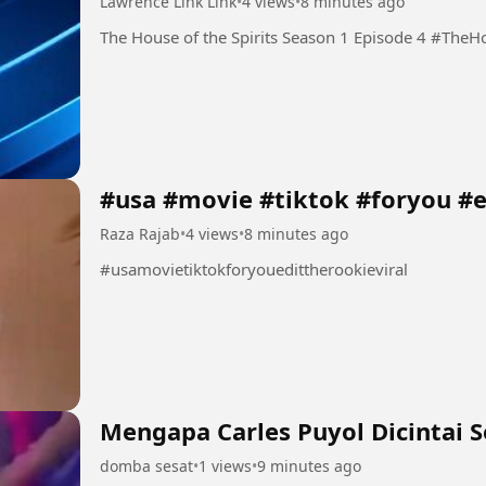
Lawrence Link Link
•
4 views
•
8 minutes ago
The House of t
#usa #movie #tiktok #foryou #ed
Raza Rajab
•
4 views
•
8 minutes ago
#usamovietiktokforyouedittherookieviral
Mengapa Carles Puyol Dicintai 
domba sesat
•
1 views
•
9 minutes ago