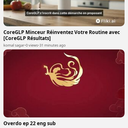
CoreGLP Minceur Réinventez Votre Routine avec
[CoreGLP Résultats]
komal sagar
•
0 views
•
31 minutes ago
Overdo ep 22 eng sub