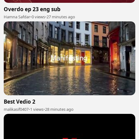
Overdo ep 23 eng sub
Hamna Safdar
•
0 views
•
27 minutes ago
Best Vedio 2
malikasif0407
•
1 views
•
28 minutes ago