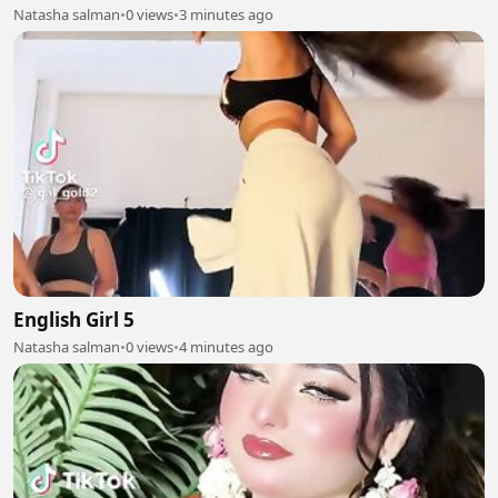
Natasha salman
•
0 views
•
3 minutes ago
English Girl 5
Natasha salman
•
0 views
•
4 minutes ago