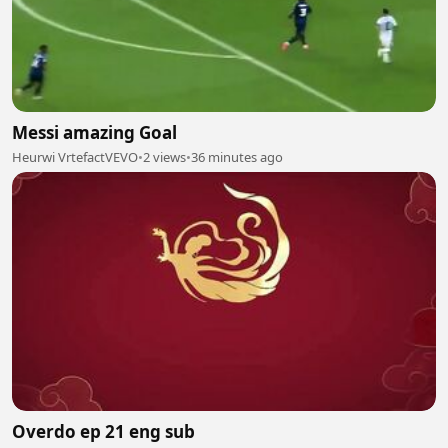
Messi amazing Goal
Heurwi VrtefactVEVO
•
2 views
•
36 minutes ago
Overdo ep 21 eng sub