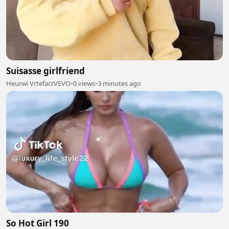
Suisasse girlfriend
Heurwi VrtefactVEVO
•
0 views
•
3 minutes ago
So Hot Girl 190