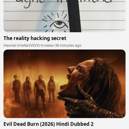
The reality hacking secret
Heurwi VrtefactVEVO
•
0 views
•
38 minutes ago
Evil Dead Burn (2026) Hindi Dubbed 2