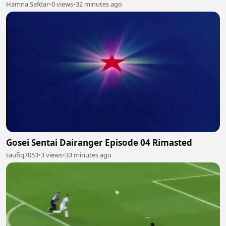
Hamna Safdar
•
0 views
•
32 minutes ago
Gosei Sentai Dairanger Episode 04 Rimasted
taufiq7053
•
3 views
•
33 minutes ago