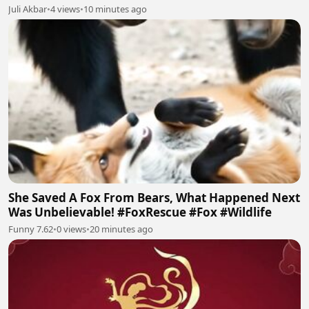
Juli Akbar
•
4 views
•
10 minutes ago
She Saved A Fox From Bears, What Happened Next
Was Unbelievable! #FoxRescue #Fox #Wildlife
Funny 7.62
•
0 views
•
20 minutes ago