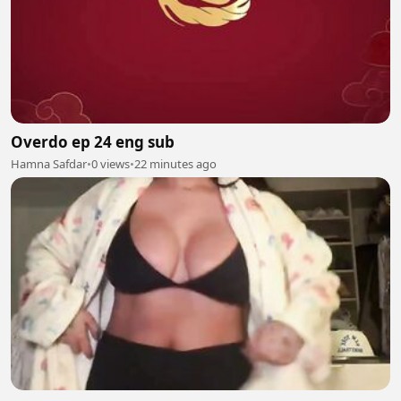
Overdo ep 24 eng sub
Hamna Safdar
•
0 views
•
22 minutes ago