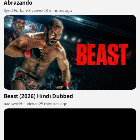
Abrazando
Syed Furkan
•
3 views
•
23 minutes ago
Beast (2026) Hindi Dubbed
aadiworld
•
1 views
•
25 minutes ago