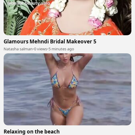
Glamours Mehndi Bridal Makeover 5
Natasha salman
•
0 views
•
5 minutes ago
Relaxing on the beach