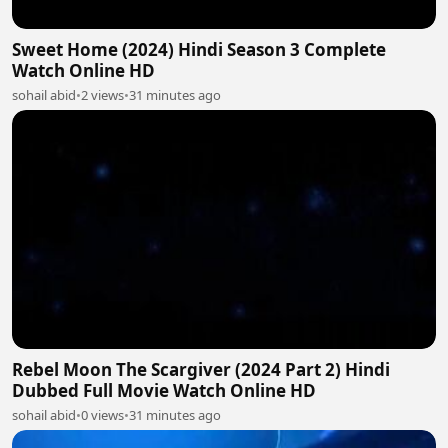
Sweet Home (2024) Hindi Season 3 Complete
Watch Online HD
sohail abid
•
2 views
•
31 minutes ago
Rebel Moon The Scargiver (2024 Part 2) Hindi
Dubbed Full Movie Watch Online HD
sohail abid
•
0 views
•
31 minutes ago