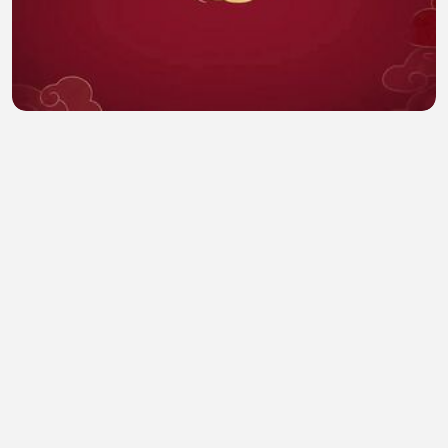
Overdo ep 20 eng sub
Hamna Safdar
•
0 views
•
41 minutes ago
She look amazing