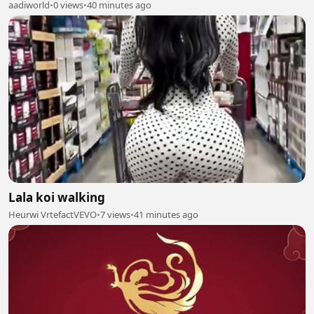
aadiworld
•
0 views
•
40 minutes ago
Lala koi walking
Heurwi VrtefactVEVO
•
7 views
•
41 minutes ago