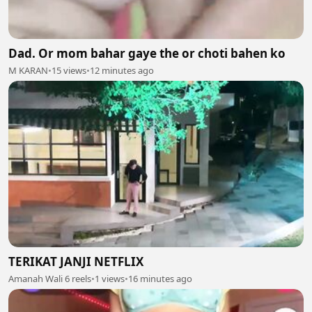
Dad. Or mom bahar gaye the or choti bahen ko
M KARAN
•
15 views
•
12 minutes ago
TERIKAT JANJI NETFLIX
Amanah Wali 6 reels
•
1 views
•
16 minutes ago