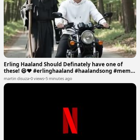
Erling Haaland Should Definately have one of
these! 😆❤️ #erlinghaaland #haalandsong #memes
#viral
martin disuza
•
0 views
•
5 minutes ago