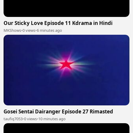
Our Sticky Love Episode 11 Kdrama in Hindi
MKShows
•
0 views
•
6 minutes ago
Gosei Sentai Dairanger Episode 27 Rimasted
taufiq7053
•
0 views
•
10 minutes ago