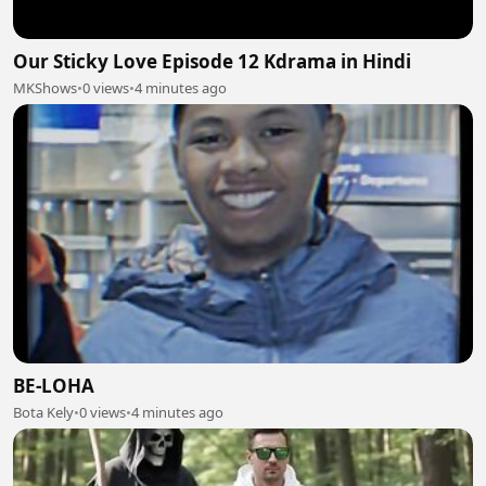
Our Sticky Love Episode 12 Kdrama in Hindi
MKShows
•
0 views
•
4 minutes ago
BE-LOHA
Bota Kely
•
0 views
•
4 minutes ago