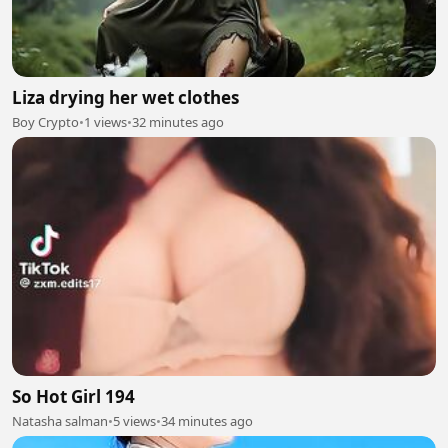
Liza drying her wet clothes
Boy Crypto
•
1 views
•
32 minutes ago
So Hot Girl 194
Natasha salman
•
5 views
•
34 minutes ago