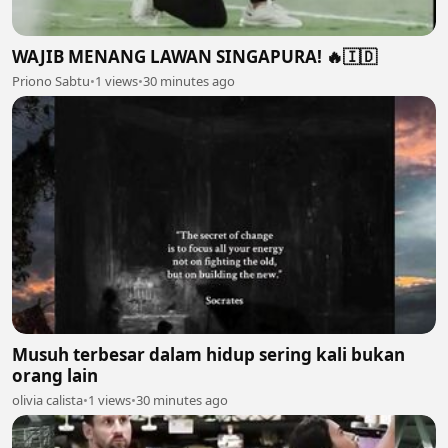
WAJIB MENANG LAWAN SINGAPURA! 🔥🇮🇩
Priono Sabtu
•
1 views
•
30 minutes ago
Musuh terbesar dalam hidup sering kali bukan
orang lain
olivia calista
•
1 views
•
30 minutes ago