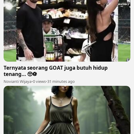
Ternyata seorang GOAT juga butuh hidup
tenang... 🥺⚽
Novianti Wijaya
•
0 views
•
31 minutes ago