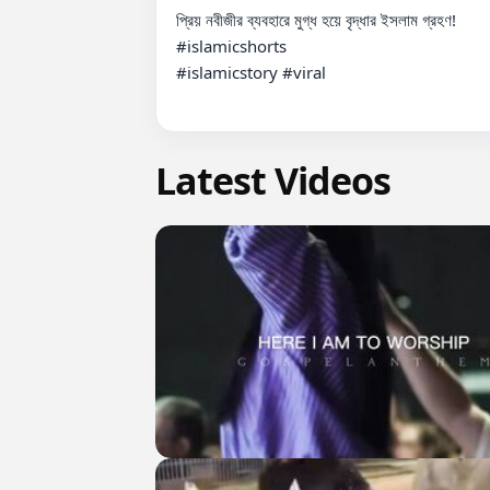
প্রিয় নবীজীর ব্যবহারে মুগ্ধ হয়ে বৃদ্ধার ইসলাম গ্রহণ!

#islamicshorts

#islamicstory #viral

Latest Videos