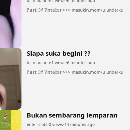
bil maulana
•
2 views
•
6 minutes ago
ℙ𝕒𝕣𝕥 𝕆𝕗 𝟟𝕞𝕖𝕥𝕖𝕣 >>> masukin.mom/Blunderku
Siapa suka begini ??
bil maulana
•
1 views
•
6 minutes ago
ℙ𝕒𝕣𝕥 𝕆𝕗 𝟟𝕞𝕖𝕥𝕖𝕣 >>> masukin.mom/Blunderku
Bukan sembarang lemparan
enter slots
•
0 views
•
14 minutes ago