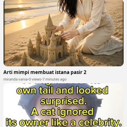
Arti mimpi membuat istana pasir 2
miranda vania
•
0 views
•
7 minutes ago