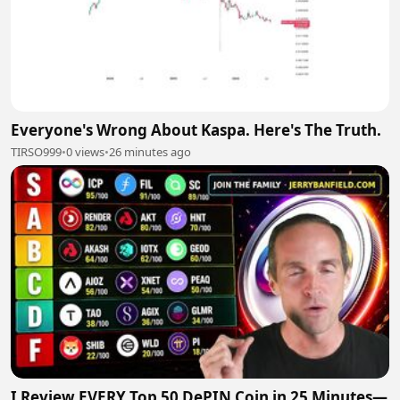
Everyone's Wrong About Kaspa. Here's The Truth.
TIRSO999
•
0 views
•
26 minutes ago
I Review EVERY Top 50 DePIN Coin in 25 Minutes—