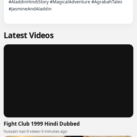
#AladdinHindiStory​ #MagicalAdventure​ #AgrabahTales​ 
#JasmineAndAladdin

Latest Videos
Fight Club 1999 Hindi Dubbed
hussain naz
•
0 views
•
3 minutes ago