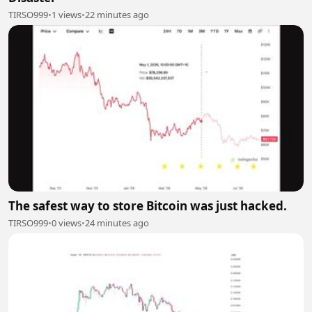
TIRSO999
•
1 views
•
22 minutes ago
The safest way to store Bitcoin was just hacked.
TIRSO999
•
0 views
•
24 minutes ago