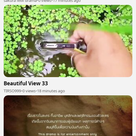
sakura felix drama
•
0 views
•
17 minutes ago
Beautiful View 33
TIRSO999
•
0 views
•
18 minutes ago