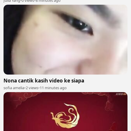
Julia Yang
•
0 views
•
8 minutes ago
Nona cantik kasih video ke siapa
sofia amelia
•
2 views
•
11 minutes ago