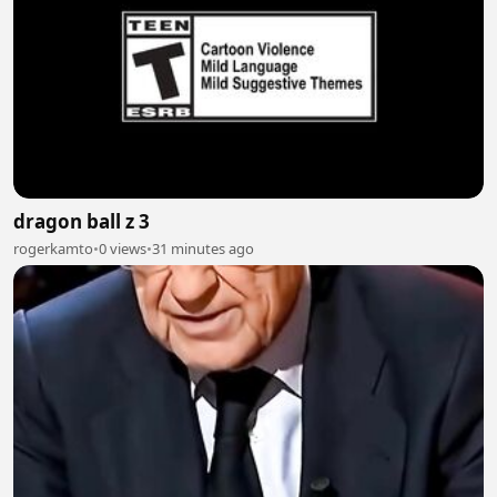
dragon ball z 3
rogerkamto
•
0 views
•
31 minutes ago