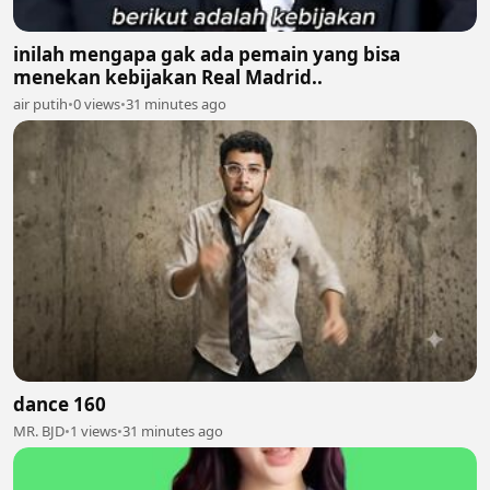
inilah mengapa gak ada pemain yang bisa
menekan kebijakan Real Madrid..
air putih
•
0 views
•
31 minutes ago
dance 160
MR. BJD
•
1 views
•
31 minutes ago