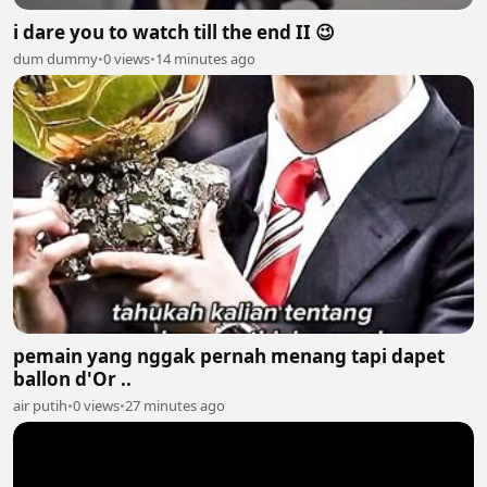
i dare you to watch till the end II 😉
dum dummy
•
0 views
•
14 minutes ago
pemain yang nggak pernah menang tapi dapet
ballon d'Or ..
air putih
•
0 views
•
27 minutes ago