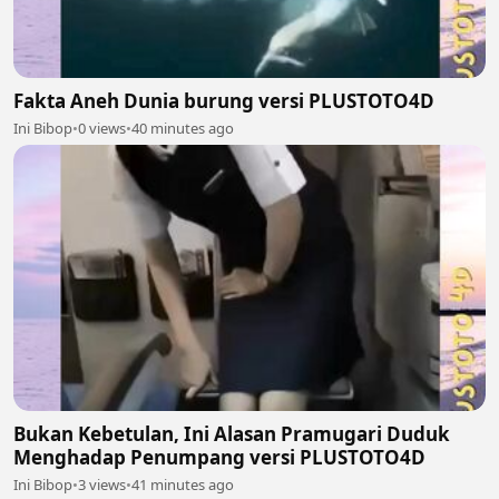
Fakta Aneh Dunia burung versi PLUSTOTO4D
Ini Bibop
•
0 views
•
40 minutes ago
Bukan Kebetulan, Ini Alasan Pramugari Duduk
Menghadap Penumpang versi PLUSTOTO4D
Ini Bibop
•
3 views
•
41 minutes ago