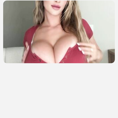
does it looks good?
dum dummy
•
6 views
•
42 minutes ago