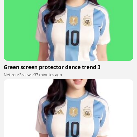
Green screen protector dance trend 3
Netizen
•
3 views
•
37 minutes ago