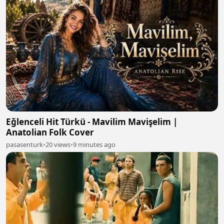
Eğlenceli Hit Türkü - Mavilim Mavişelim |
Anatolian Folk Cover
pasasenturk
•
20 views
•
9 minutes ago