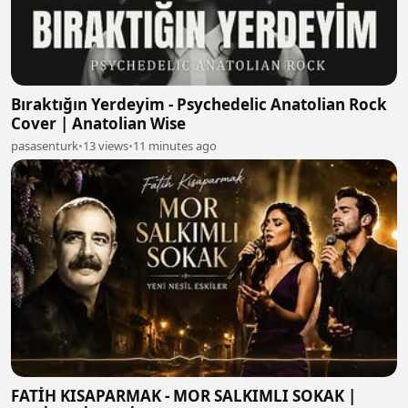
Bıraktığın Yerdeyim - Psychedelic Anatolian Rock
Cover | Anatolian Wise
pasasenturk
•
13 views
•
11 minutes ago
FATİH KISAPARMAK - MOR SALKIMLI SOKAK |