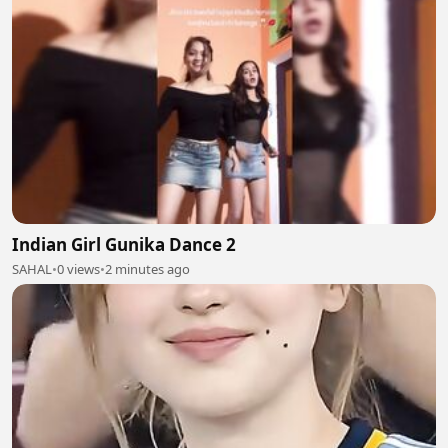
Indian Girl Gunika Dance 2
SAHAL
•
0 views
•
2 minutes ago