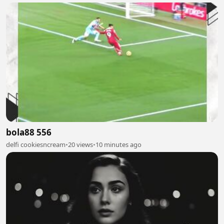
bola88 556
delfi cookiesncream
•
20 views
•
10 minutes ago