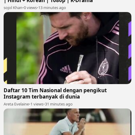
| Hindi + Korean | 1080p | K-Drama
sojol Khan
•
0 views
•
13 minutes ago
Daftar 10 Tim Nasional dengan pengikut
Instagram terbanyak di dunia
Areta Evelaine
•
1 views
•
31 minutes ago