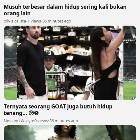
Musuh terbesar dalam hidup sering kali bukan
orang lain
olivia calista
•
1 views
•
35 minutes ago
Ternyata seorang GOAT juga butuh hidup
tenang... 🥺⚽
Novianti Wijaya
•
0 views
•
36 minutes ago