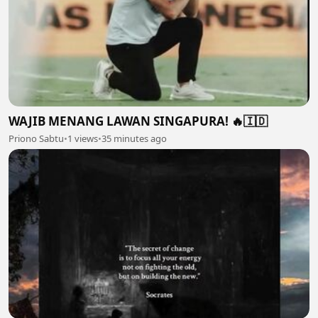
WAJIB MENANG LAWAN SINGAPURA! 🔥🇮🇩
Priono Sabtu
•
1 views
•
35 minutes ago