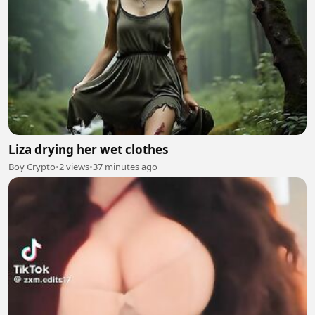
Liza drying her wet clothes
Boy Crypto
•
2 views
•
37 minutes ago