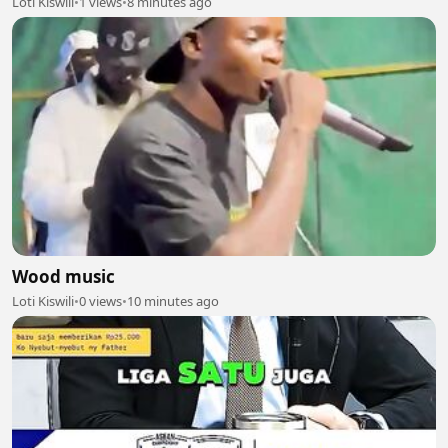
Loti Kiswili
•
1 views
•
8 minutes ago
Wood music
Loti Kiswili
•
0 views
•
10 minutes ago