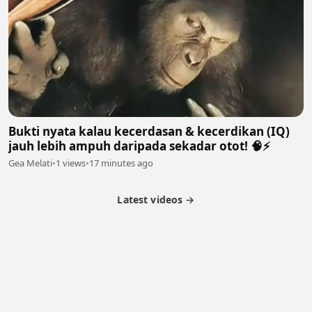
Bukti nyata kalau kecerdasan & kecerdikan (IQ)
jauh lebih ampuh daripada sekadar otot! 🧠⚡
Gea Melati
•
1 views
•
17 minutes ago
Latest videos →
Partner Program
Latest Videos
Terms of Service
About Us
Copyright
Cookie