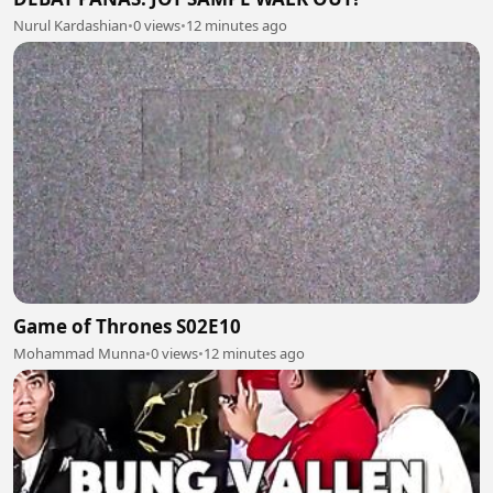
Nurul Kardashian
•
0 views
•
12 minutes ago
Game of Thrones S02E10
Mohammad Munna
•
0 views
•
12 minutes ago