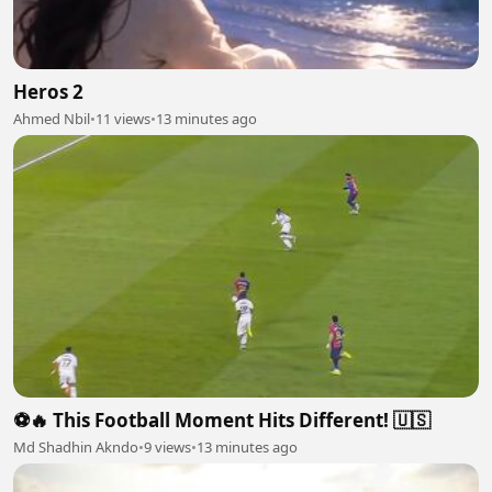
Heros 2
Ahmed Nbil
•
11 views
•
13 minutes ago
⚽🔥 This Football Moment Hits Different! 🇺🇸
Md Shadhin Akndo
•
9 views
•
13 minutes ago