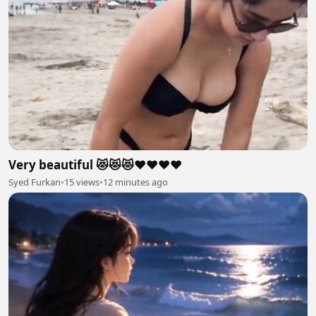
Very beautiful 😻😻😻❤️❤️❤️❤️
Syed Furkan
•
15 views
•
12 minutes ago