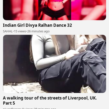
Indian Girl Divya Ralhan Dance 32
SAHAL
•
15 views
•
26 minutes ago
A walking tour of the streets of Liverpool, UK.
Part 5
nivardlarcen
•
9 views
•
28 minutes ago