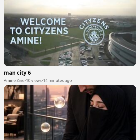
man city 6
Amine Zine
•
10 views
•
14 minutes ago