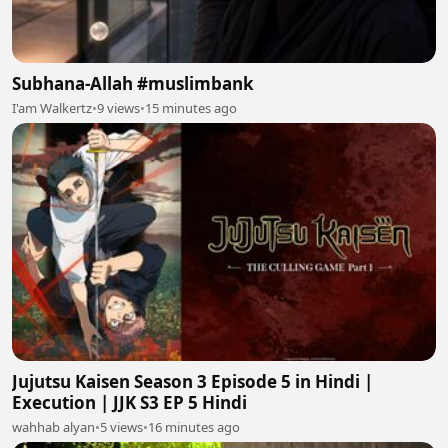
Subhana-Allah #muslimbank
I'am Walkertz
•
9 views
•
15 minutes ago
Jujutsu Kaisen Season 3 Episode 5 in Hindi |
Execution | JJK S3 EP 5 Hindi
wahhab alyan
•
5 views
•
16 minutes ago