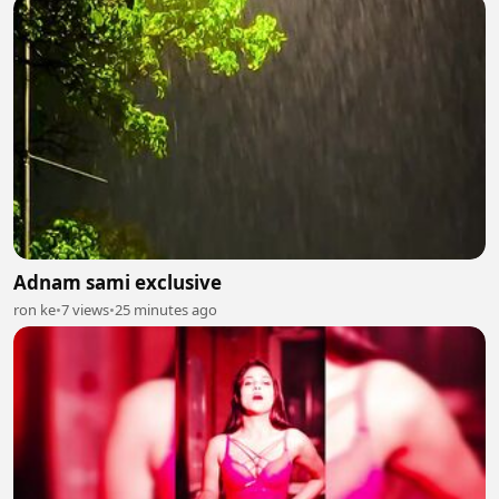
Adnam sami exclusive
ron ke
•
7 views
•
25 minutes ago