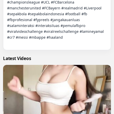
#championsleague #UCL #FCBarcelona 
#manchesterunited #FCBayern #realmadrid #Liverpool 
#sepakbola #sepakbolaindonesia #football #fb 
#fbprofesional #fypreels #jangakauanluas 
#salaminteraksi #interaksiluas #pemulafbpro 
#viralvideochallenge #viralreelschallenge #lamineyamal 
#cr7 #messi #mbappe #haaland

Latest Videos