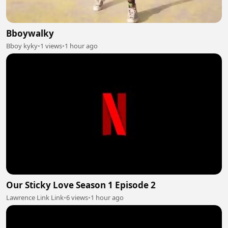
Bboywalky
Bboy kyky
•
1 views
•
1 hour ago
Our Sticky Love Season 1 Episode 2
Lawrence Link Link
•
6 views
•
1 hour ago