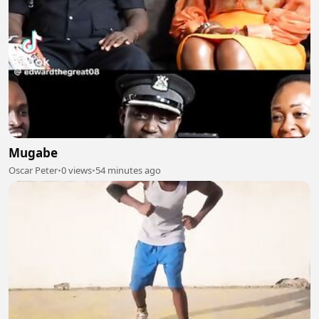
Mugabe
Oscar Peter
•
0 views
•
54 minutes ago