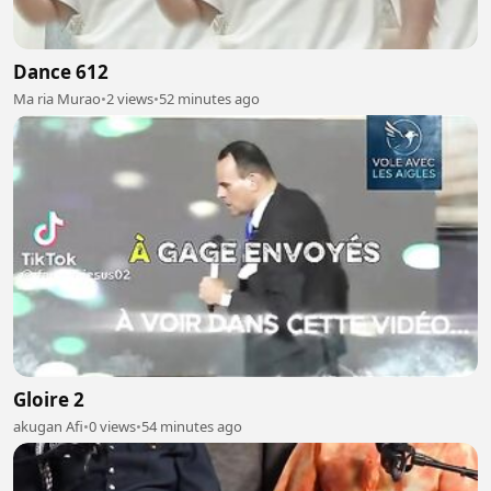
Dance 612
Ma ria Murao
•
2 views
•
52 minutes ago
Gloire 2
akugan Afi
•
0 views
•
54 minutes ago