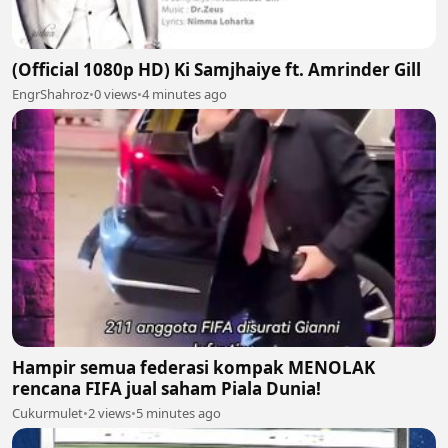
(Official 1080p HD) Ki Samjhaiye ft. Amrinder Gill
EngrShahroz
•
0 views
•
4 minutes ago
Hampir semua federasi kompak MENOLAK
rencana FIFA jual saham Piala Dunia!
Cukurmulet
•
2 views
•
5 minutes ago