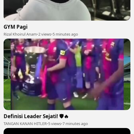
GYM Pagi
Rizal Khoirul Anam
•
2 views
•
5 minutes ago
Definisi Leader Sejati! 🛡️🔥
TANGAN KANAN HITLER
•
5 views
•
7 minutes ago