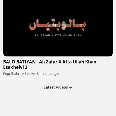
BALO BATIYAN - Ali Zafar X Atta Ullah Khan
Esakhelvi 3
EngrShahroz
•
3 views
•
8 minutes ago
Latest videos →