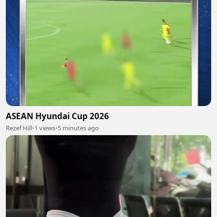
ASEAN Hyundai Cup 2026
Rezef Hill
•
1 views
•
5 minutes ago