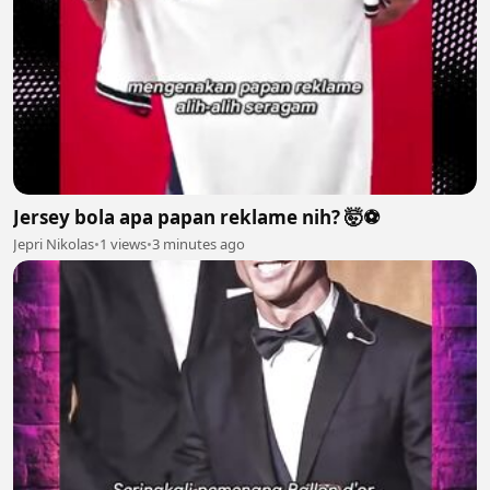
Jersey bola apa papan reklame nih? 🤯⚽️
Jepri Nikolas
•
1 views
•
3 minutes ago