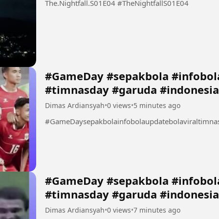
The.Nightfall.S01E04 #TheNightfallS01E04
#GameDay #sepakbola #infobola
#timnasday #garuda #indonesia
Dimas Ardiansyah
•
0 views
•
5 minutes ago
#GameDaysepakbolainfobolaupdatebolaviraltimna
#GameDay #sepakbola #infobola
#timnasday #garuda #indonesia
Dimas Ardiansyah
•
0 views
•
7 minutes ago