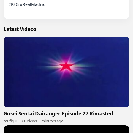
#PSG #RealMadrid

Latest Videos
Gosei Sentai Dairanger Episode 27 Rimasted
taufiq7053
•
0 views
•
3 minutes ago