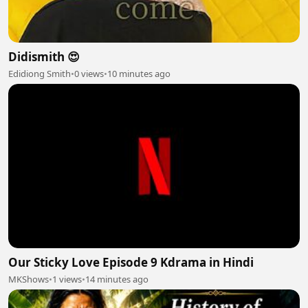
Didismith 😍
Edidiong Smith
•
0 views
•
10 minutes ago
Our Sticky Love Episode 9 Kdrama in Hindi
MKShows
•
1 views
•
14 minutes ago