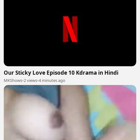
Our Sticky Love Episode 10 Kdrama in Hindi
MKShows
•
2 views
•
4 minutes ago