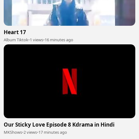
Heart 17
Album Tiktok
•
1 views
•
16 minutes ago
Our Sticky Love Episode 8 Kdrama in Hindi
MKShows
•
2 views
•
17 minutes ago