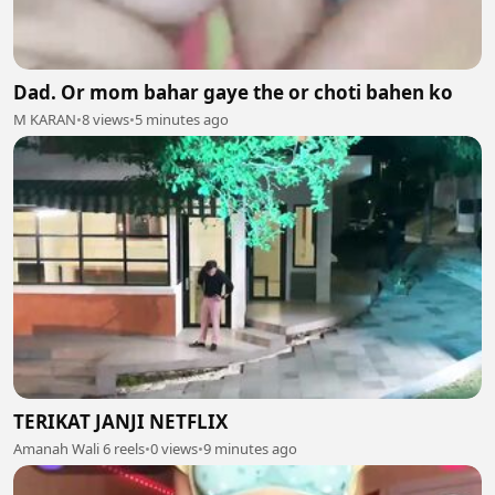
Dad. Or mom bahar gaye the or choti bahen ko
M KARAN
•
8 views
•
5 minutes ago
TERIKAT JANJI NETFLIX
Amanah Wali 6 reels
•
0 views
•
9 minutes ago