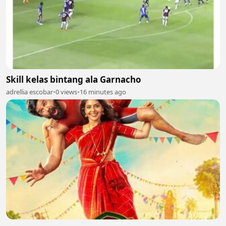
Skill kelas bintang ala Garnacho
adrellia escobar
•
0 views
•
16 minutes ago