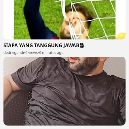
SIAPA YANG TANGGUNG JAWAB🗿
dedi rigandi
•
0 views
•
6 minutes ago