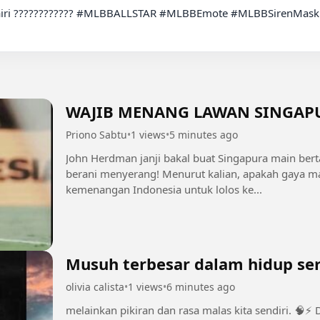
WAJIB MENANG LAWAN SINGAPUR
Priono Sabtu
•
1 views
•
5 minutes ago
John Herdman janji bakal buat Singapura main be
berani menyerang! Menurut kalian, apakah gaya mai
kemenangan Indonesia untuk lolos ke...
Musuh terbesar dalam hidup ser
olivia calista
•
1 views
•
6 minutes ago
melainkan pikiran dan rasa malas kita sendiri. 🧠⚡ Dari Plato hingga Nietzsche, pesan mereka