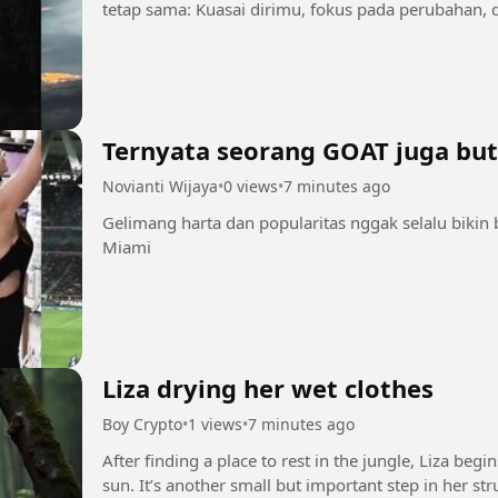
tetap sama: Kuasai dirimu, fokus pada perubahan, 
Ternyata seorang GOAT juga but
Novianti Wijaya
•
0 views
•
7 minutes ago
Gelimang harta dan popularitas nggak selalu bikin
Miami
Liza drying her wet clothes
Boy Crypto
•
1 views
•
7 minutes ago
After finding a place to rest in the jungle, Liza be
sun. It’s another small but important step in her str