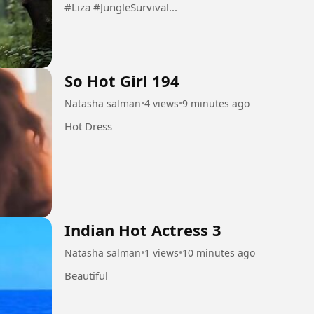
#Liza #JungleSurvival...
So Hot Girl 194
Natasha salman
•
4 views
•
9 minutes ago
Hot Dress
Indian Hot Actress 3
Natasha salman
•
1 views
•
10 minutes ago
Beautiful