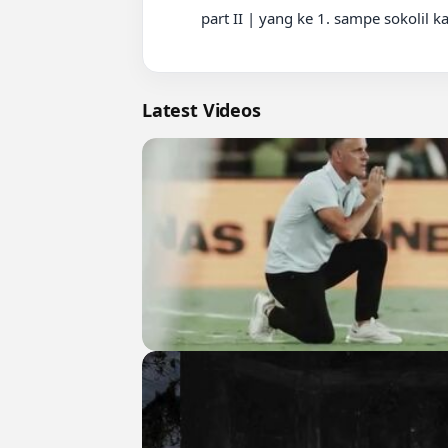
          part II | yang ke 1. sampe sokolil kairi ???????????? #MLBBALLSTAR #MLBBEmote #MLBBSirenMask #MobileLegendsBangBang #MLBB

Latest Videos