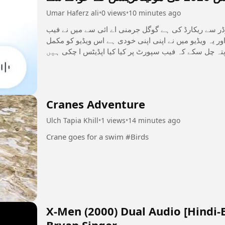
Umar Haferz ali
•
0 views
•
10 minutes ago
کارڈر سے ریکارڈ کی ہے گوگل جرمنی اے ائی سے میں نے فیب
 یہ ویڈیو میں نے اپنی اپنی خودی ہے اس ویڈیو کو مکمل
تہ چل سکے کہ فیب سپورٹ پر کیا کیا اپڈیٹس ا چکی ہیں
#بینیفٹسالکنٹریز
Cranes Adventure
Ulch Tapia Khill
•
1 views
•
14 minutes ago
Crane goes for a swim #Birds
X-Men (2000) Dual Audio [Hindi-