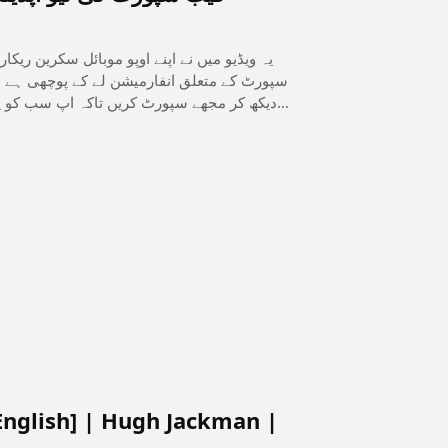
یہ ویڈیو میں نے اپنے اوپو موبائل سکرین ری
سپورٹ کے متعلق انفارمیشن لے کے پوچھی ہے اور
دیکھ کر مجھے سپورٹ کریں تاکہ اپ سب کو پ
English] | Hugh Jackman |