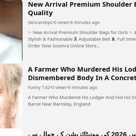
New Arrival Premium Shoulder Bags for
Quality
skincaretips
•
0 views
•
6 minutes ago
✨ New Arrival Premium Shoulder Bags for Girls ✨ 🎀 Premium Quality 📱 Easily Fits Mobile 👜
Stylish & Fashionable 🎗️ Adjustable Belt 🧵 Full Inner Lining 📏 M
Order Now Soomra Online Store...
A Farmer Who Murdered His Lod
Dismembered Body In A Concrete
Barnsley, England
Funny 7.62
•
0 views
•
6 minutes ago
A Farmer Who Murdered His Lodger And Hid His Di
Barrel Near Barnsley, England
الے سے