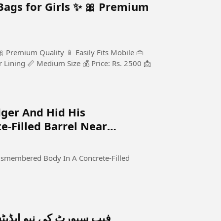
 Girls ✨ 🎀 Premium
edium Size 💰 Price: Rs. 2500 📩
ger And Hid His
-Filled Barrel Near
smembered Body In A Concrete-Filled
فیب سپورٹ کی نیو اپڈیٹس 2026 کی مونیٹائزیشن کے حو