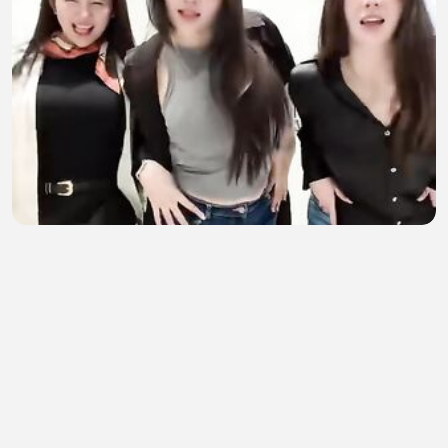
rekan seperjuangan
Semox Sekali
•
1 views
•
53 minutes ago