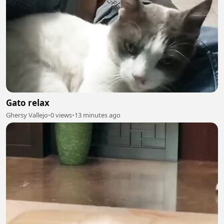
Gato relax
Ghersy Vallejo
•
0 views
•
13 minutes ago