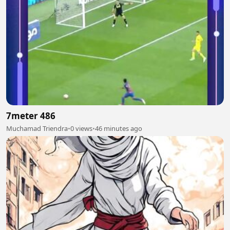
7meter 486
Muchamad Triendra
•
0 views
•
46 minutes ago