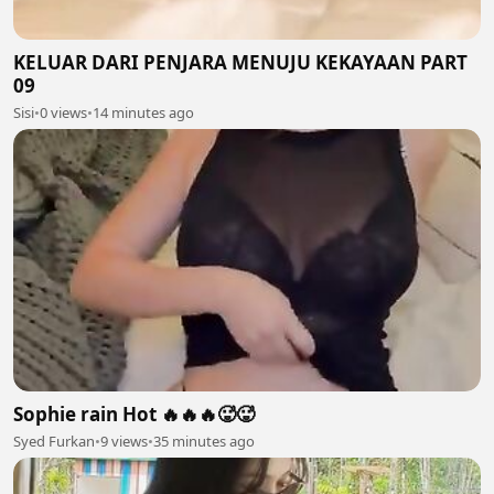
KELUAR DARI PENJARA MENUJU KEKAYAAN PART
09
Sisi
•
0 views
•
14 minutes ago
Sophie rain Hot 🔥🔥🔥🥵🥵
Syed Furkan
•
9 views
•
35 minutes ago