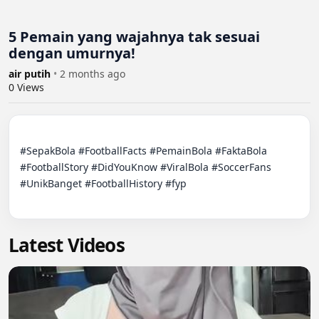
5 Pemain yang wajahnya tak sesuai
dengan umurnya!
air putih
•
2 months ago
0
Views
#SepakBola #FootballFacts #PemainBola #FaktaBola 
#FootballStory #DidYouKnow #ViralBola #SoccerFans 
#UnikBanget #FootballHistory #fyp

Latest Videos