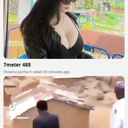
7meter 488
Shawna Jactha
•
5 views
•
35 minutes ago