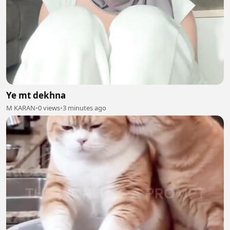
Ye mt dekhna
M KARAN
•
0 views
•
3 minutes ago