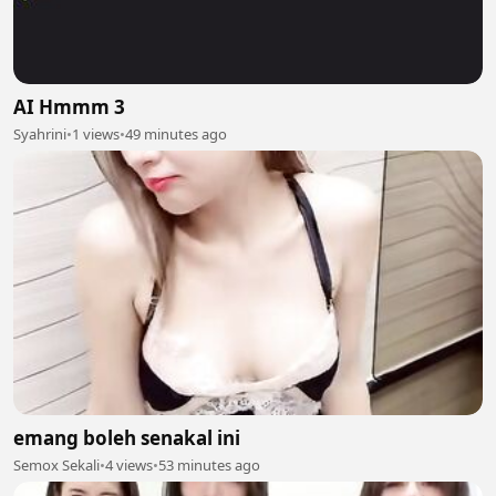
AI Hmmm 3
Syahrini
•
1 views
•
49 minutes ago
emang boleh senakal ini
Semox Sekali
•
4 views
•
53 minutes ago