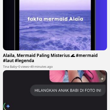
Alaila, Mermaid Paling Misterius 🌊 #mermaid
#laut #legenda
Tina Baby
•
0 views
•
49 minutes ago