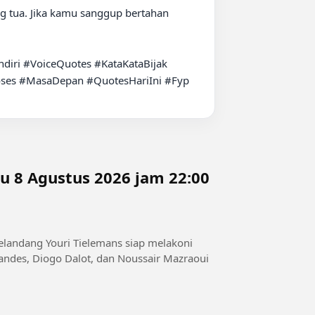
diri #VoiceQuotes #KataKataBijak 
oses #MasaDepan #QuotesHariIni #Fyp

landang Youri Tielemans siap melakoni
andes, Diogo Dalot, dan Noussair Mazraoui