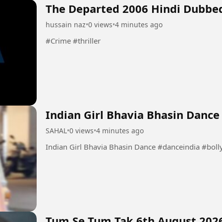
The Departed 2006 Hindi Dubbe
hussain naz
•
0 views
•
4 minutes ago
#Crime #thriller
Indian Girl Bhavia Bhasin Dance
SAHAL
•
0 views
•
4 minutes ago
Indian Girl Bhavia Bhasin Dan
Tum Se Tum Tak 6th August 202