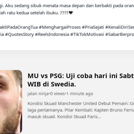
h ratu kedua setelah ibuku. ????❤️

ktiPadaOrangTua #MenghargaiProses #PriaSejati #KenaliDiriSen
ia #QuotesStory #ReelsIndonesia #TikTokMotivasi #SabarBerpr
MU vs PSG: Uji coba hari ini Sabtu 8 Agustus 2026 jam 22:00
WIB di Swedia.
jalan ninja
•
0 views
•
1 minute ago
Kondisi Skuad Manchester United Debut Pemain: Ge
laga pertamanya. Pilar Kembali: Kapten Bruno Fern
masuk skuad. Kondisi Skuad Paris...