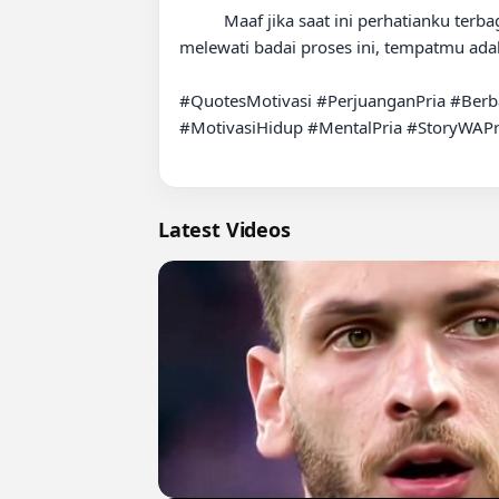
          Maaf jika saat ini perhatianku terbagi. Aku sedang sibuk menata masa depan dan berbakti pada orang tua. Jika kamu sanggup bertahan 
melewati badai proses ini, tempatmu adala
#QuotesMotivasi #PerjuanganPria #Berba
#MotivasiHidup #MentalPria #StoryWAPr
Latest Videos