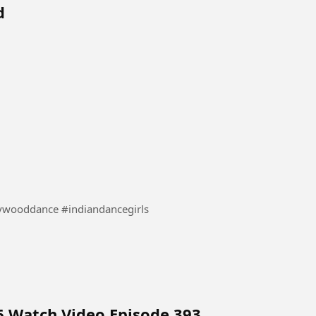
d
ce #danceindia #bollywooddance #indiandancegirls
6 Watch Video Episode 393