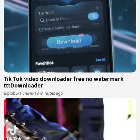
Tik Tok video downloader free no watermark
tttDownloader
Biplob5
•
1 views
•
13 minutes ago