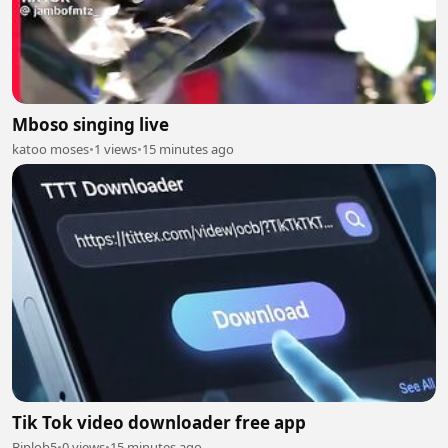
Mboso singing live
katoo moses
•
1 views
•
15 minutes ago
Tik Tok video downloader free app
Biplob5
•
0 views
•
15 minutes ago