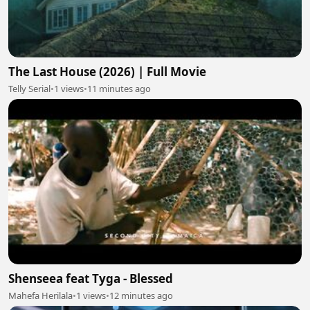
The Last House (2026) | Full Movie
Telly Serial
•
1 views
•
11 minutes ago
Shenseea feat Tyga - Blessed
Mahefa Herilala
•
1 views
•
12 minutes ago