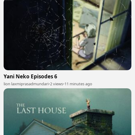
Yani Neko Episodes 6
lion laxmiprasadmundari
•
2 views
•
11 minutes ago