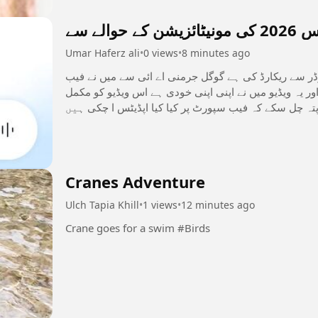
الے سے
Umar Haferz ali
•
0 views
•
8 minutes ago
کارڈر سے ریکارڈ کی ہے گوگل جرمنی اے ائی سے میں نے فیب
 یہ ویڈیو میں نے اپنی اپنی خودی ہے اس ویڈیو کو مکمل
تہ چل سکے کہ فیب سپورٹ پر کیا کیا اپڈیٹس ا چکی ہیں
#بینیفٹسالکنٹریز
Cranes Adventure
Ulch Tapia Khill
•
1 views
•
12 minutes ago
Crane goes for a swim #Birds