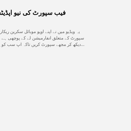
فیب سپورٹ کی نیو اپڈیٹس 2026 کی مونیٹائزیشن کے حو
یہ ویڈیو میں نے اپنے اوپو موبائل سکرین ری
سپورٹ کے متعلق انفارمیشن لے کے پوچھی ہے اور
دیکھ کر مجھے سپورٹ کریں تاکہ اپ سب کو پ