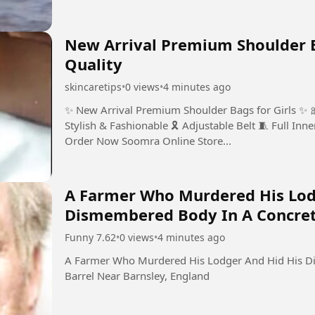
New Arrival Premium Shoulder Bags for
Quality
skincaretips
•
0 views
•
4 minutes ago
✨ New Arrival Premium Shoulder Bags for Girls ✨ 🎀 Premium Quality 📱 Easily Fits Mobile 👜
Stylish & Fashionable 🎗️ Adjustable Belt 🧵 Full Inner Lining 📏 M
Order Now Soomra Online Store...
A Farmer Who Murdered His Lod
Dismembered Body In A Concrete
Barnsley, England
Funny 7.62
•
0 views
•
4 minutes ago
A Farmer Who Murdered His Lodger And Hid His Di
Barrel Near Barnsley, England