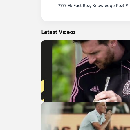
          ???? Ek Fact Roz, Knowledge Roz! #factlover #didyouknow #reelsindia

Latest Videos