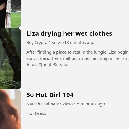
Liza drying her wet clothes
Boy Crypto
•
1 views
•
13 minutes ago
After finding a place to rest in the jungle, Liza be
sun. It’s another small but important step in her str
#Liza #JungleSurvival...
So Hot Girl 194
Natasha salman
•
5 views
•
15 minutes ago
Hot Dress