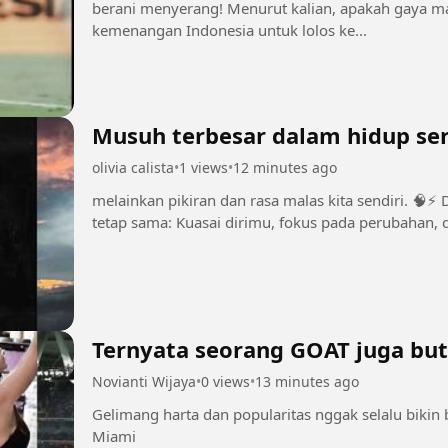
berani menyerang! Menurut kalian, apakah gaya mai
kemenangan Indonesia untuk lolos ke...
Musuh terbesar dalam hidup ser
olivia calista
•
1 views
•
12 minutes ago
melainkan pikiran dan rasa malas kita sendiri. 🧠⚡ Dari Plato hingga Nietzsche, pesan mereka
tetap sama: Kuasai dirimu, fokus pada perubahan, 
Ternyata seorang GOAT juga but
Novianti Wijaya
•
0 views
•
13 minutes ago
Gelimang harta dan popularitas nggak selalu bikin
Miami