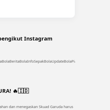
 pengikut Instagram
BolaBeritaBolaInfoSepakBolaUpdateBolaPialaDunia
A! 🔥🇮🇩
rtahan dan menegaskan Skuad Garuda harus