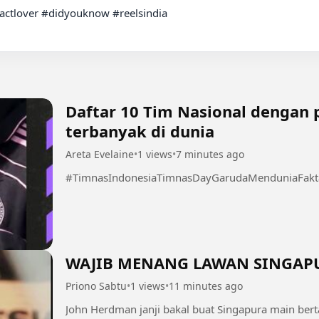
Daftar 10 Tim Nasional dengan
terbanyak di dunia
Areta Evelaine
•
1 views
•
7 minutes ago
#TimnasIndonesiaTimnasDayGarudaMenduniaFakta
WAJIB MENANG LAWAN SINGAPUR
Priono Sabtu
•
1 views
•
11 minutes ago
John Herdman janji bakal buat Singapura main be