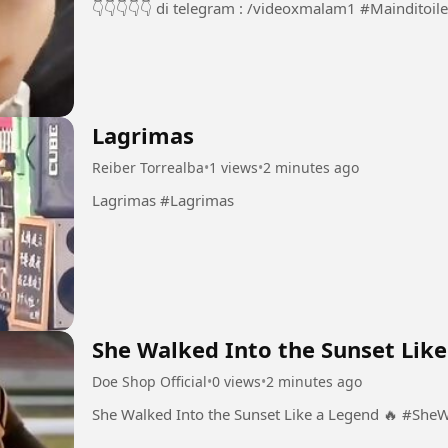
👇👇👇👇👇 di telegram :
Lagrimas
Reiber Torrealba
•
1 views
•
2 minutes ago
Lagrimas #Lagrimas
She Walked Into the Sunset Like
Doe Shop Official
•
0 views
•
2 minutes ago
She Walked I