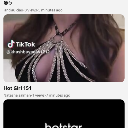
🎯✨
lanciau ciau
•
0 views
•
5 minutes ago
Hot Girl 151
Natasha salman
•
1 views
•
7 minutes ago