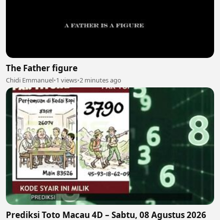
The Father figure
Chidi Emmanuel
•
1 views
•
2 minutes ago
Prediksi Toto Macau 4D – Sabtu, 08 Agustus 2026