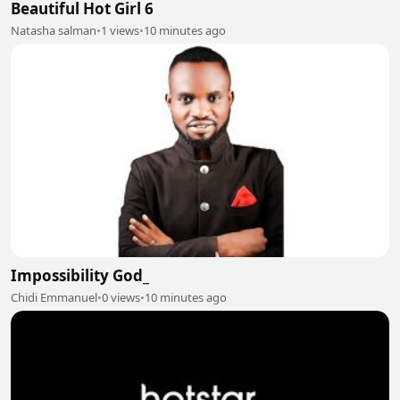
Beautiful Hot Girl 6
Natasha salman
•
1 views
•
10 minutes ago
Impossibility God_
Chidi Emmanuel
•
0 views
•
10 minutes ago