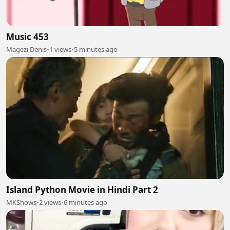
Music 453
Magezi Denis
•
1 views
•
5 minutes ago
Island Python Movie in Hindi Part 2
MKShows
•
2 views
•
6 minutes ago