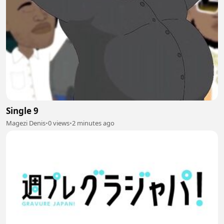
Single 9
Magezi Denis
•
0 views
•
2 minutes ago