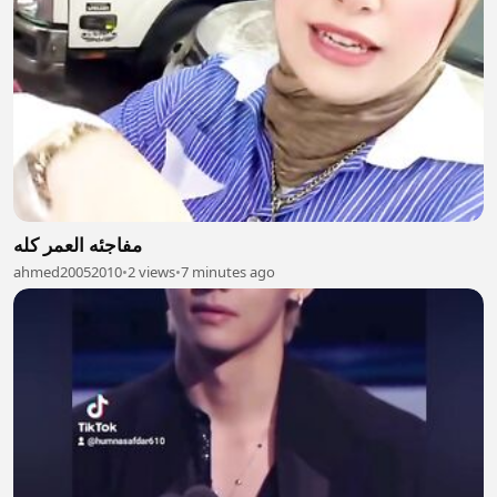
مفاجئه العمر كله
ahmed20052010
•
2 views
•
7 minutes ago