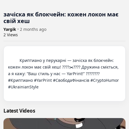
зачіска як блокчейн: кожен локон має
свій хеш
Yargik
•
2 months ago
2
Views
          Криптиано у перукарні — зачіска як блокчейн: 
кожен локон має свій хеш! ????✂️???? Дружина сміється, 
а я кажу: “Ваш стиль у нас — YarPrint!” ???????? 
#Криптиано #YarPrint #СвободаФінансів #CryptoHumor 
#UkrainianStyle

Latest Videos