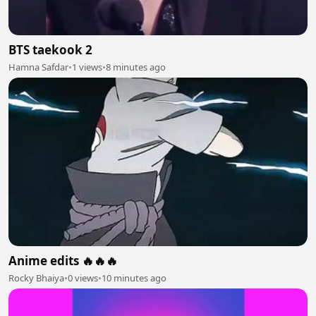
BTS taekook 2
Hamna Safdar
•
1 views
•
8 minutes ago
Anime edits 🔥🔥🔥
Rocky Bhaiya
•
0 views
•
10 minutes ago