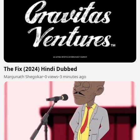
The Fix (2024) Hindi Dubbed
Manjunath Shegokar
•
0 views
•
3 minutes ago