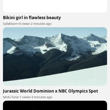
Bikini girl in flawless beauty
SafaMann
•
0 views
•
2 minutes ago
Jurassic World Dominion x NBC Olympics Spot
Mobi Tune
•
1 views
•
3 minutes ago