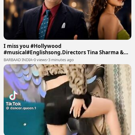
I miss you #Hollywood
#musical#Englishsong.Directors Tina Sharma &
Manoj Batra #TinaArtsMusic Intro
BARBAAD INDIA
•
0 views
•
3 minutes ago