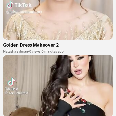
Golden Dress Makeover 2
Natasha salman
•
0 views
•
5 minutes ago