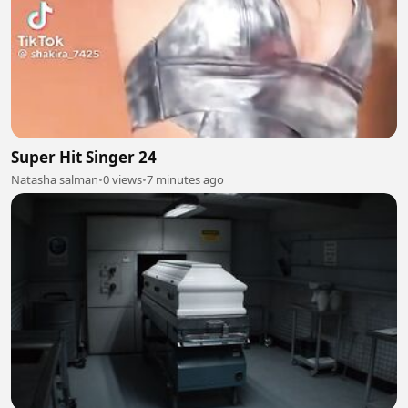
Super Hit Singer 24
Natasha salman
•
0 views
•
7 minutes ago