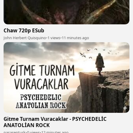
Chaw 720p ESub
John Herbert Quisquino
•
1 views
•
11 minutes ago
Gitme Turnam Vuracaklar - PSYCHEDELİC
ANATOLİAN ROCK
pasasenturk
•
0 views
•
12 minutes ago