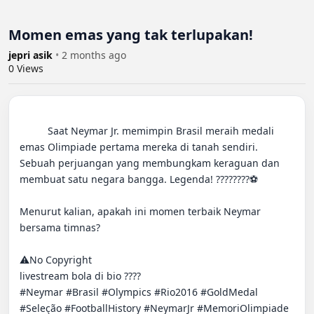
Momen emas yang tak terlupakan!
jepri asik
•
2 months ago
0
Views
          Saat Neymar Jr. memimpin Brasil meraih medali 
emas Olimpiade pertama mereka di tanah sendiri. 
Sebuah perjuangan yang membungkam keraguan dan 
membuat satu negara bangga. Legenda! ????????⚽️

Menurut kalian, apakah ini momen terbaik Neymar 
bersama timnas?

⚠️No Copyright

livestream bola di bio ????

#Neymar #Brasil #Olympics #Rio2016 #GoldMedal 
#Seleção #FootballHistory #NeymarJr #MemoriOlimpiade
