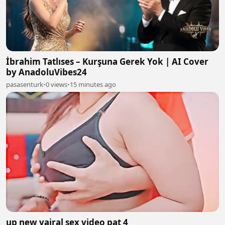
İbrahim Tatlıses – Kurşuna Gerek Yok | AI Cover
by AnadoluVibes24
pasasenturk
•
0 views
•
15 minutes ago
up new vairal sex video pat 4