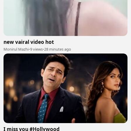
new vairal video hot
Monirul Mazhi
•
9 views
•
28 minutes ago
I miss you #Hollywood