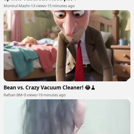
Monirul Mazhi
•
13 views
•
15 minutes ago
Bean vs. Crazy Vacuum Cleaner! 😂🧹
Rafsan BM
•
0 views
•
19 minutes ago