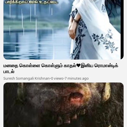
மனதை கொள்ளை கொள்ளும் காதல்❤️இனிய ரொமான்டிக்
பாடல்
Suresh Somangali Krishnan
•
0 views
•
7 minutes ago