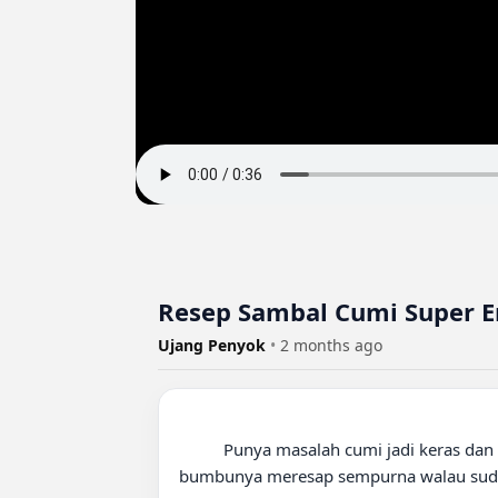
Resep Sambal Cumi Super E
Ujang Penyok
•
2 months ago
          Punya masalah cumi jadi keras dan alot setelah dimasak? Di video ini, aku mau bagi-bagi tips rahasia supaya cumi tetap empuk, juicy, dan 
bumbunya meresap sempurna walau sudah