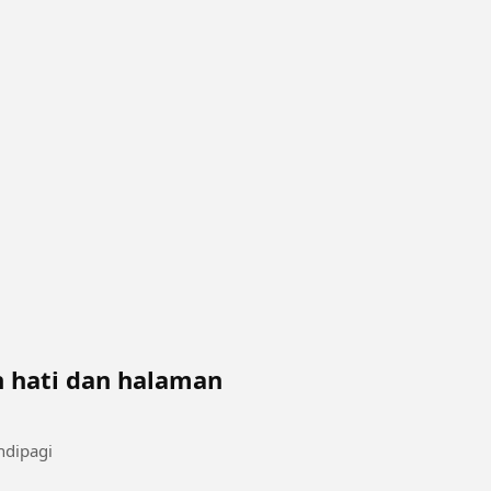
 hati dan halaman
ku bersihkan sekalian #mandipagi