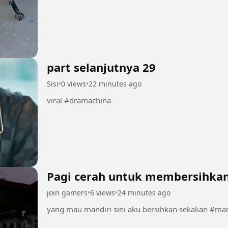
part selanjutnya 29
Sisi
•
0 views
•
22 minutes ago
viral #dramachina
Pagi cerah untuk membersihkan
join gamers
•
6 views
•
24 minutes ago
yang mau mandiri sini a