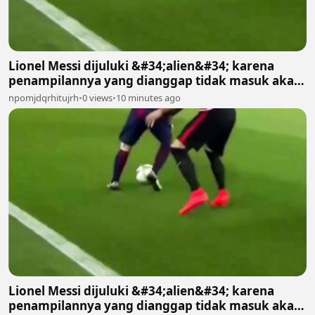
Lionel Messi dijuluki &#34;alien&#34; karena
penampilannya yang dianggap tidak masuk akal
bagi manusia biasa 2
npomjdqrhitujrh
•
0 views
•
10 minutes ago
Lionel Messi dijuluki &#34;alien&#34; karena
penampilannya yang dianggap tidak masuk akal