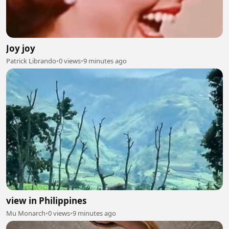
Joy joy
Patrick Librando
•
0 views
•
9 minutes ago
view in Philippines
Mu Monarch
•
0 views
•
9 minutes ago