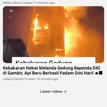
bagi manusia biasa
Rafika Olivia
•
0 views
•
11 minutes ago
Kebakaran Hebat Melanda Gedung Bapenda DKI
di Gambir, Api Baru Berhasil Padam Dini Hari! 🔥🏢
Lailatul Gendis
•
0 views
•
18 minutes ago
Latest videos →