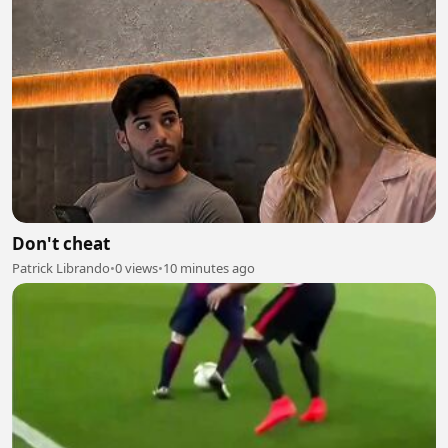
Don't cheat
Patrick Librando
•
0 views
•
10 minutes ago