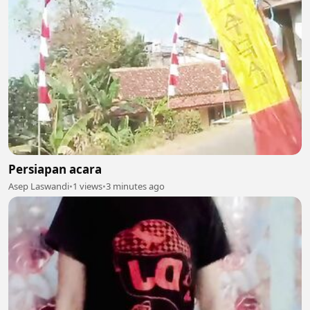
Persiapan acara
Asep Laswandi
•
1 views
•
3 minutes ago