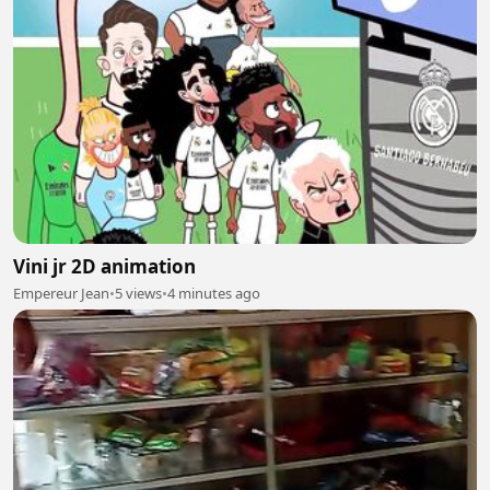
Vini jr 2D animation
Empereur Jean
•
5 views
•
4 minutes ago