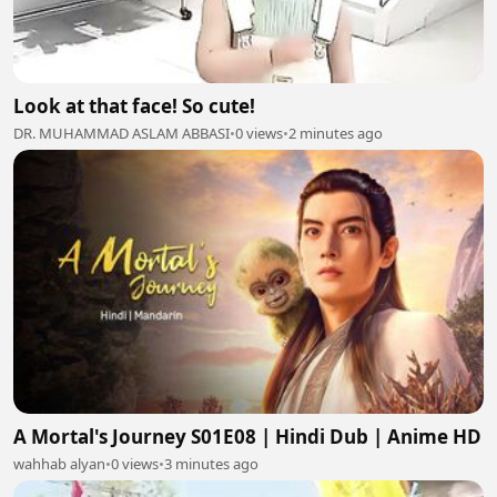
Look at that face! So cute!
DR. MUHAMMAD ASLAM ABBASI
•
0 views
•
2 minutes ago
A Mortal's Journey S01E08 | Hindi Dub | Anime HD
wahhab alyan
•
0 views
•
3 minutes ago