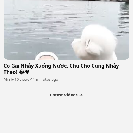
Cô Gái Nhảy Xuống Nước, Chú Chó Cũng Nhảy
Theo! 😂❤️
Ali Sb
•
10 views
•
11 minutes ago
Latest videos →