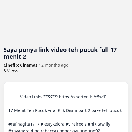
Saya punya link video teh pucuk full 17
menit 2
Cineflix Cinemas
•
2 months ago
3
Views
          Video Link✅???????? https://shorten.tv/c5wfP

17 Menit Teh Pucuk viral Klik Disini part 2 pake teh pucuk

#rafinagita1717 #lestykejora #viralreels #nikitawilly 
#anyageraldine rebeccaklopper ayutingting92 