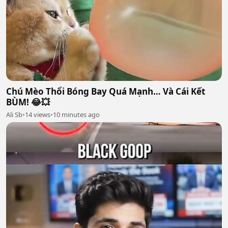
Chú Mèo Thổi Bóng Bay Quá Mạnh… Và Cái Kết
BÙM! 😂💥
Ali Sb
•
14 views
•
10 minutes ago