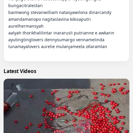
bungacitralestari

baimwong stevanwilliam natasyawilona dinarcandy 
amandamanopo nagitaslavina kikisaputri

aurelhermansyah

aalyah thorikhalilintar inararusli putrianne e awkarin 
ayutingtinglovers dennysumargo vennamelinda 
lunamayalovers aurelie mulanjameela ollaramlan

Latest Videos