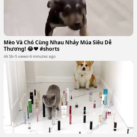
Mèo Và Chó Cùng Nhau Nhảy Múa Siêu Dễ
Thương! 😂❤️ #shorts
Ali Sb
•
5 views
•
6 minutes ago