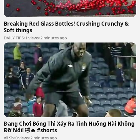
Breaking Red Glass Bottles! Crushing Crunchy &
Soft things
DAILY TIPS
•
1 views
•
2 minutes ago
Đang Chơi Bóng Thì Xảy Ra Tình Huống Hài Không
Đỡ Nổi! 🤣🔥 #shorts
Ali Sb
•
0 views
•
2 minutes ago