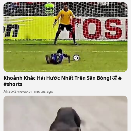
Khoảnh Khắc Hài Hước Nhất Trên Sân Bóng! 🤣🔥
#shorts
Ali Sb
•
2 views
•
5 minutes ago