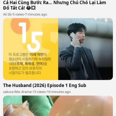
Cả Hai Cùng Bước Ra… Nhưng Chú Chó Lại Làm
Đổ Tất Cả! 😂💥
Ali Sb
•
5 views
•
7 minutes ago
The Husband (2026) Episode 1 Eng Sub
sakura felix drama
•
15 views
•
10 minutes ago