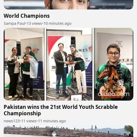
World Champions
Sampa Paul
•
13 views
•
10 minutes ago
Pakistan wins the 21st World Youth Scrabble
Championship
news123
•
11 views
•
11 minutes ago