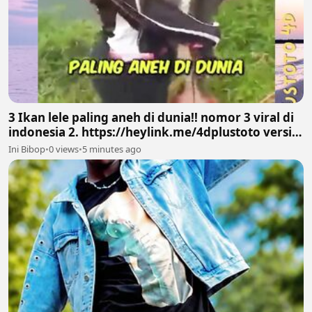
3 Ikan lele paling aneh di dunia!! nomor 3 viral di
indonesia 2. https://heylink.me/4dplustoto versi
PLUSTOTO4D
Ini Bibop
•
0 views
•
5 minutes ago