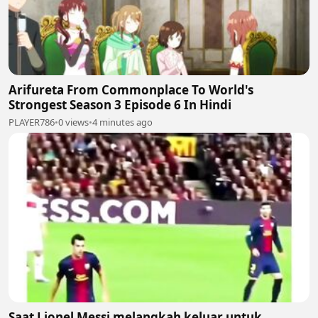
Arifureta From Commonplace To World's
Strongest Season 3 Episode 6 In Hindi
PLAYER786
•
0 views
•
4 minutes ago
Saat Lionel Messi melangkah keluar untuk