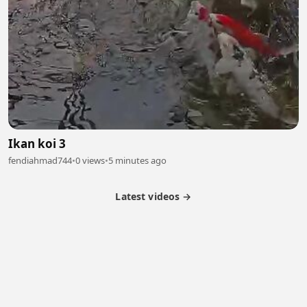
Ikan koi 3
fendiahmad744
•
0 views
•
5 minutes ago
Latest videos →
Partner Program
Latest Videos
Terms of Service
About Us
Copyright
Cookie