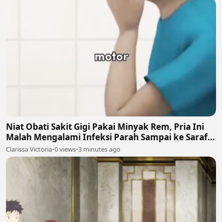
Niat Obati Sakit Gigi Pakai Minyak Rem, Pria Ini
Malah Mengalami Infeksi Parah Sampai ke Saraf
dan Otak! 🚨⚠️
Clarissa Victoria
•
0 views
•
3 minutes ago