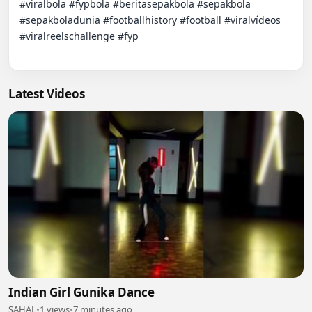
#viralbola #fypbola #beritasepakbola #sepakbola 
#sepakboladunia #footballhistory #football #viralvídeos 
#viralreelschallenge #fyp

Latest Videos
Indian Girl Gunika Dance
SAHAL
•
1 views
•
7 minutes ago