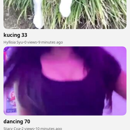
kucing 33
Hyllisia Syu
•
0 views
•
9 minutes ago
dancing 70
Stacy Cya
•
2 views
•
10 minutes ago