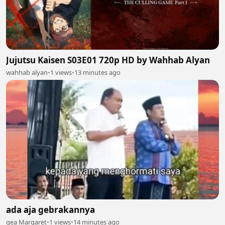
Jujutsu Kaisen S03E01 720p HD by Wahhab Alyan
wahhab alyan
•
1 views
•
13 minutes ago
ada aja gebrakannya
gea Margaret
•
1 views
•
14 minutes ago