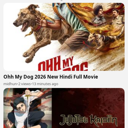
Ohh My Dog 2026 New Hindi Full Movie
midhun
•
2 views
•
13 minutes ago