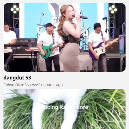
dangdut 53
Cahyo Diko
•
3 views
•
9 minutes ago