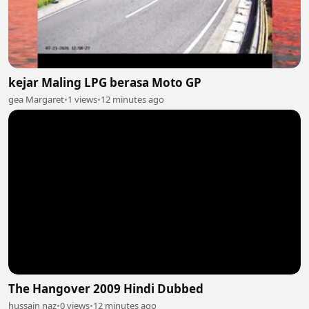
kejar Maling LPG berasa Moto GP
gea Margaret
•
1 views
•
12 minutes ago
The Hangover 2009 Hindi Dubbed
hussain naz
•
0 views
•
12 minutes ago