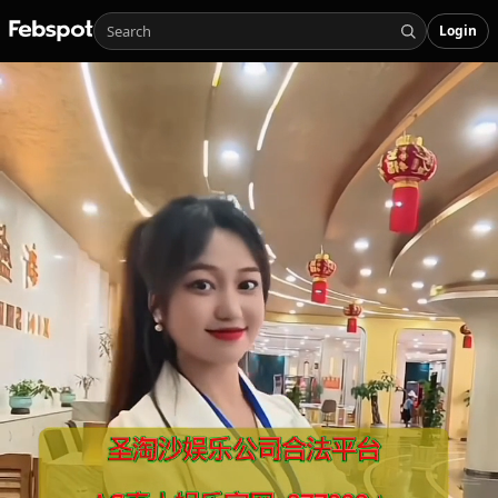
Login