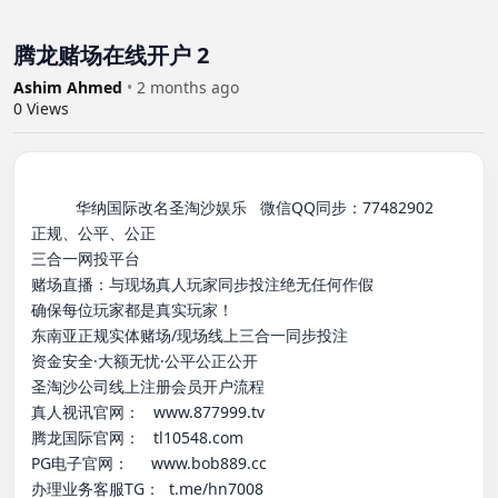
腾龙赌场在线开户 2
Ashim Ahmed
•
2 months ago
0
Views
          华纳国际改名圣淘沙娱乐   微信QQ同步：77482902

正规、公平、公正

三合一网投平台

赌场直播：与现场真人玩家同步投注绝无任何作假

确保每位玩家都是真实玩家！

东南亚正规实体赌场/现场线上三合一同步投注

资金安全·大额无忧·公平公正公开

圣淘沙公司线上注册会员开户流程

真人视讯官网：   www.877999.tv

腾龙国际官网：   tl10548.com

PG电子官网：     www.bob889.cc

办理业务客服TG：  t.me/hn7008
