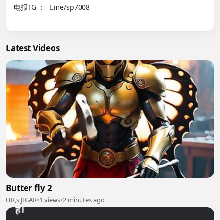
电报TG ：  t.me/sp7008

Latest Videos
Butter fly 2
UR,s JIGAR
•
1 views
•
2 minutes ago