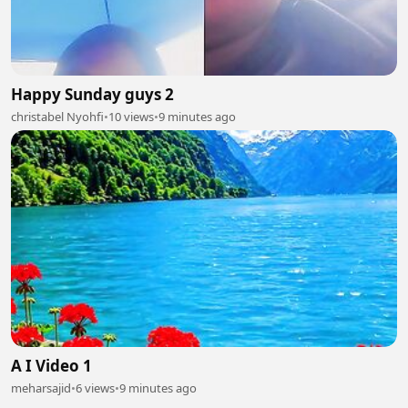
Happy Sunday guys 2
christabel Nyohfi
•
10 views
•
9 minutes ago
A I Video 1
meharsajid
•
6 views
•
9 minutes ago