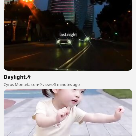
Daylight🎶
Cyrus Montefalcon
•
9 views
•
5 minutes ago