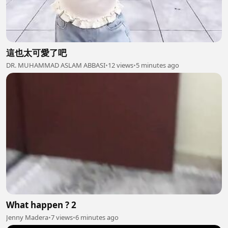
這也太可愛了吧
DR. MUHAMMAD ASLAM ABBASI
•
12 views
•
5 minutes ago
What happen ? 2
Jenny Madera
•
7 views
•
6 minutes ago