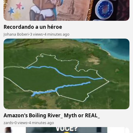
Recordando a un héroe
Johana Boberi
•
3 views
•
4 minutes ago
Amazon's Boiling River_ Myth or REAL_
zards
•
0 views
•
4 minutes ago