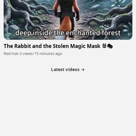
The Rabbit and the Stolen Magic Mask 🐰🎭
Red Hat
•
2 views
•
15 minutes ago
Latest videos →
Monetization
Partner Program
Referral Program
Latest Videos