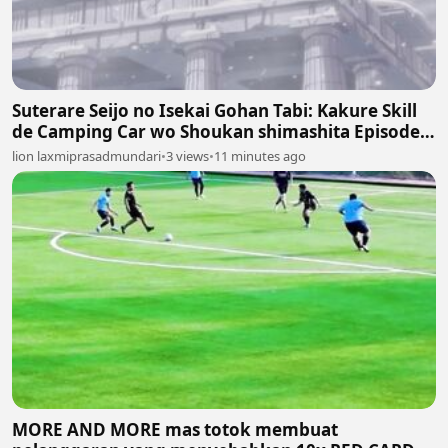
Suterare Seijo no Isekai Gohan Tabi: Kakure Skill
de Camping Car wo Shoukan shimashita Episodes
6
lion laxmiprasadmundari
•
3 views
•
11 minutes ago
MORE AND MORE mas totok membuat