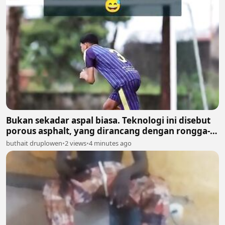
Bukan sekadar aspal biasa. Teknologi ini disebut
porous asphalt, yang dirancang dengan rongga-
rongga terbuka sehingga
buthait druplowen
•
2 views
•
4 minutes ago