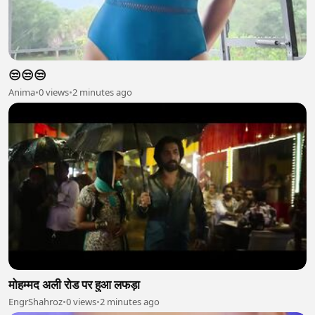
😒😒😒
Anima
•
0 views
•
2 minutes ago
मोहम्मद अली रोड पर हुआ लफड़ा
EngrShahroz
•
0 views
•
2 minutes ago