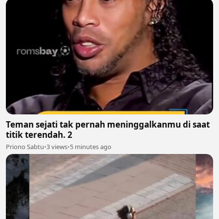
Teman sejati tak pernah meninggalkanmu di saat
titik terendah. 2
Priono Sabtu
•
3 views
•
5 minutes ago