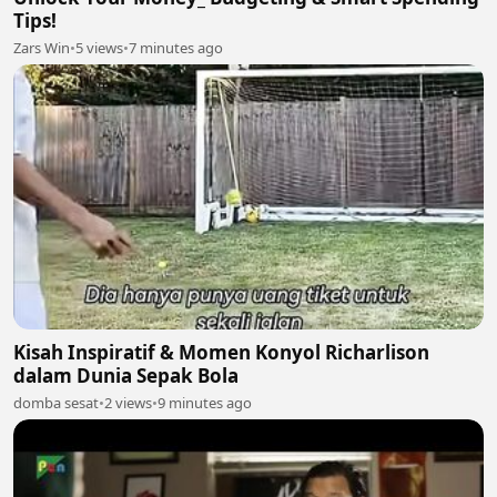
Tips!
Zars Win
•
5 views
•
7 minutes ago
Kisah Inspiratif & Momen Konyol Richarlison
dalam Dunia Sepak Bola
domba sesat
•
2 views
•
9 minutes ago