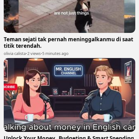
Teman sejati tak pernah meninggalkanmu di saat
titik terendah.
olivia calista
•
2 views
•
5 minutes ago
Unlock Your Money_ Budgeting & Smart Spending