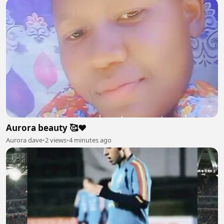
Aurora beauty 🥰❤
Aurora dave
•
2 views
•
4 minutes ago