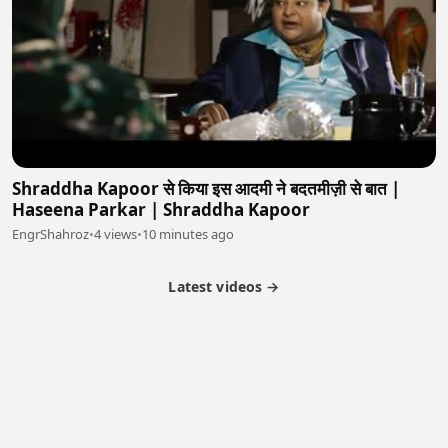
Shraddha Kapoor से किया इस आदमी ने बदतमीज़ी से बात |
Haseena Parkar | Shraddha Kapoor
EngrShahroz
•
4 views
•
10 minutes ago
Latest videos →
Partner Program
Latest Videos
Terms of Service
About Us
Copyright
Cookie